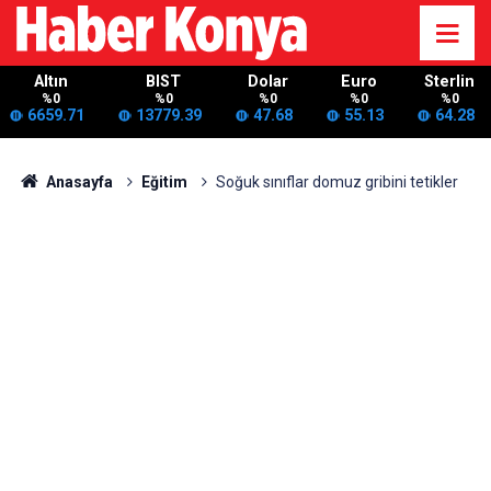
Altın
BIST
Dolar
Euro
Sterlin
%0
%0
%0
%0
%0
6659.71
13779.39
47.68
55.13
64.28
Anasayfa
Eğitim
Soğuk sınıflar domuz gribini tetikler