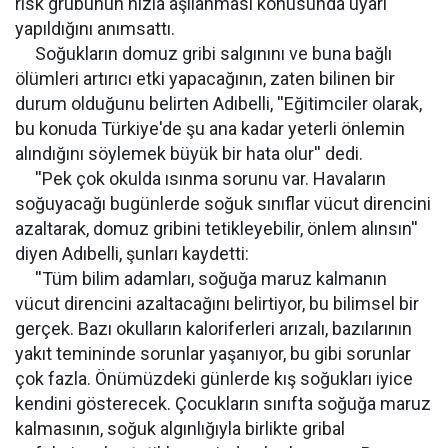
risk grubunun hızla aşılanması konusunda uyarı
yapıldığını anımsattı.
Soğukların domuz gribi salgınını ve buna bağlı
ölümleri artırıcı etki yapacağının, zaten bilinen bir
durum olduğunu belirten Adıbelli, ''Eğitimciler olarak,
bu konuda Türkiye'de şu ana kadar yeterli önlemin
alındığını söylemek büyük bir hata olur'' dedi.
''Pek çok okulda ısınma sorunu var. Havaların
soğuyacağı bugünlerde soğuk sınıflar vücut direncini
azaltarak, domuz gribini tetikleyebilir, önlem alınsın''
diyen Adıbelli, şunları kaydetti:
''Tüm bilim adamları, soğuğa maruz kalmanın
vücut direncini azaltacağını belirtiyor, bu bilimsel bir
gerçek. Bazı okulların kaloriferleri arızalı, bazılarının
yakıt temininde sorunlar yaşanıyor, bu gibi sorunlar
çok fazla. Önümüzdeki günlerde kış soğukları iyice
kendini gösterecek. Çocukların sınıfta soğuğa maruz
kalmasının, soğuk algınlığıyla birlikte gribal