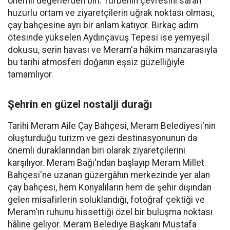
önemli değerlerden biri. Türbenin çevresini saran
huzurlu ortam ve ziyaretçilerin uğrak noktası olması,
çay bahçesine ayrı bir anlam katıyor. Birkaç adım
ötesinde yükselen Aydınçavuş Tepesi ise yemyeşil
dokusu, serin havası ve Meram'a hâkim manzarasıyla
bu tarihi atmosferi doğanın eşsiz güzelliğiyle
tamamlıyor.
Şehrin en güzel nostalji durağı
Tarihi Meram Aile Çay Bahçesi, Meram Belediyesi'nin
oluşturduğu turizm ve gezi destinasyonunun da
önemli duraklarından biri olarak ziyaretçilerini
karşılıyor. Meram Bağı'ndan başlayıp Meram Millet
Bahçesi'ne uzanan güzergâhın merkezinde yer alan
çay bahçesi, hem Konyalıların hem de şehir dışından
gelen misafirlerin soluklandığı, fotoğraf çektiği ve
Meram'ın ruhunu hissettiği özel bir buluşma noktası
hâline geliyor. Meram Belediye Başkanı Mustafa