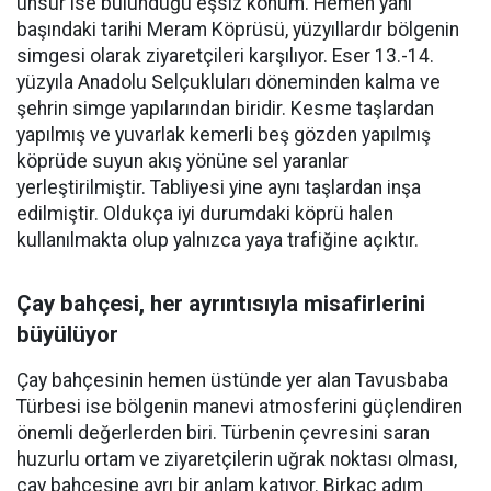
unsur ise bulunduğu eşsiz konum. Hemen yanı
başındaki tarihi Meram Köprüsü, yüzyıllardır bölgenin
simgesi olarak ziyaretçileri karşılıyor. Eser 13.-14.
yüzyıla Anadolu Selçukluları döneminden kalma ve
şehrin simge yapılarından biridir. Kesme taşlardan
yapılmış ve yuvarlak kemerli beş gözden yapılmış
köprüde suyun akış yönüne sel yaranlar
yerleştirilmiştir. Tabliyesi yine aynı taşlardan inşa
edilmiştir. Oldukça iyi durumdaki köprü halen
kullanılmakta olup yalnızca yaya trafiğine açıktır.
Çay bahçesi, her ayrıntısıyla misafirlerini
büyülüyor
Çay bahçesinin hemen üstünde yer alan Tavusbaba
Türbesi ise bölgenin manevi atmosferini güçlendiren
önemli değerlerden biri. Türbenin çevresini saran
huzurlu ortam ve ziyaretçilerin uğrak noktası olması,
çay bahçesine ayrı bir anlam katıyor. Birkaç adım