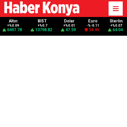
Altın
BIST
Dolar
Euro
Sterlin
+%0.09
+%0.7
+%0.01
-%-0.11
+%0.07
6497.78
13798.82
47.59
54.95
64.04