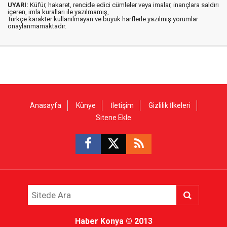
UYARI:
Küfür, hakaret, rencide edici cümleler veya imalar, inançlara saldırı
içeren, imla kuralları ile yazılmamış,
Türkçe karakter kullanılmayan ve büyük harflerle yazılmış yorumlar
onaylanmamaktadır.
Anasayfa
Künye
İletişim
Gizlilik İlkeleri
Sitene Ekle
Haber Konya
© 2013