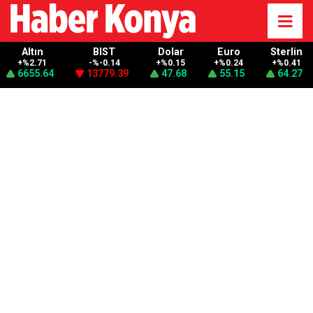
Altın
BIST
Dolar
Euro
Sterlin
+%2.71
-%-0.14
+%0.15
+%0.24
+%0.41
6655.64
13779.39
47.68
55.15
64.27