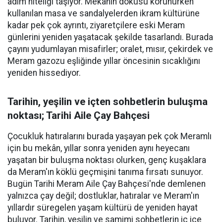
adım niteliği taşıyor. Mekânın dokusu korunurken
kullanılan masa ve sandalyelerden ikram kültürüne
kadar pek çok ayrıntı, ziyaretçilere eski Meram
günlerini yeniden yaşatacak şekilde tasarlandı. Burada
çayını yudumlayan misafirler; oralet, mısır, çekirdek ve
Meram gazozu eşliğinde yıllar öncesinin sıcaklığını
yeniden hissediyor.
Tarihin, yeşilin ve içten sohbetlerin buluşma
noktası; Tarihi Aile Çay Bahçesi
Çocukluk hatıralarını burada yaşayan pek çok Meramlı
için bu mekân, yıllar sonra yeniden aynı heyecanı
yaşatan bir buluşma noktası olurken, genç kuşaklara
da Meram'ın köklü geçmişini tanıma fırsatı sunuyor.
Bugün Tarihi Meram Aile Çay Bahçesi'nde demlenen
yalnızca çay değil; dostluklar, hatıralar ve Meram'ın
yıllardır süregelen yaşam kültürü de yeniden hayat
buluyor. Tarihin, yeşilin ve samimi sohbetlerin iç içe