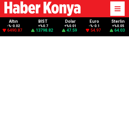
Altın
BIST
Dolar
Euro
Sterlin
-%-0.02
+%0.7
+%0.01
-%-0.1
+%0.05
6490.87
13798.82
47.59
54.97
64.03