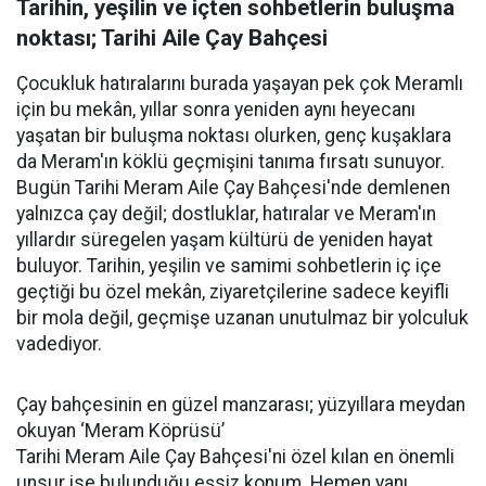
Tarihin, yeşilin ve içten sohbetlerin buluşma
noktası; Tarihi Aile Çay Bahçesi
Çocukluk hatıralarını burada yaşayan pek çok Meramlı
için bu mekân, yıllar sonra yeniden aynı heyecanı
yaşatan bir buluşma noktası olurken, genç kuşaklara
da Meram'ın köklü geçmişini tanıma fırsatı sunuyor.
Bugün Tarihi Meram Aile Çay Bahçesi'nde demlenen
yalnızca çay değil; dostluklar, hatıralar ve Meram'ın
yıllardır süregelen yaşam kültürü de yeniden hayat
buluyor. Tarihin, yeşilin ve samimi sohbetlerin iç içe
geçtiği bu özel mekân, ziyaretçilerine sadece keyifli
bir mola değil, geçmişe uzanan unutulmaz bir yolculuk
vadediyor.
Çay bahçesinin en güzel manzarası; yüzyıllara meydan
okuyan ‘Meram Köprüsü’
Tarihi Meram Aile Çay Bahçesi'ni özel kılan en önemli
unsur ise bulunduğu eşsiz konum. Hemen yanı