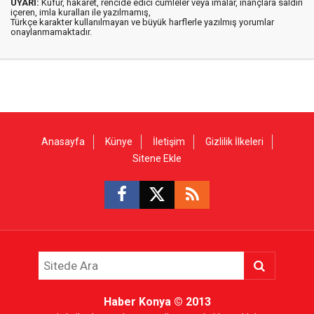
UYARI:
Küfür, hakaret, rencide edici cümleler veya imalar, inançlara saldırı
içeren, imla kuralları ile yazılmamış,
Türkçe karakter kullanılmayan ve büyük harflerle yazılmış yorumlar
onaylanmamaktadır.
Anasayfa
Künye
İletişim
Gizlilik İlkeleri
Sitene Ekle
Haber Konya
© 2013