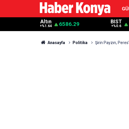
GÜ
Altın
BIST
6586.29
+%1.64
+%0.6
Anasayfa
Politika
Şirin Payzın, Peres