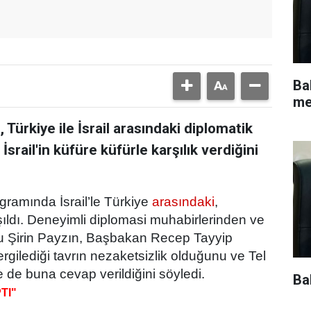
Ba
me
ürkiye ile İsrail arasındaki diplomatik
İsrail'in küfüre küfürle karşılık verdiğini
gramında İsrail’le Türkiye
arasındaki
,
tışıldı. Deneyimli diplomasi muhabirlerinden ve
u Şirin Payzın, Başbakan Recep Tayyip
rgilediği tavrın nezaketsizlik olduğunu ve Tel
 de buna cevap verildiğini söyledi.
Ba
TI"