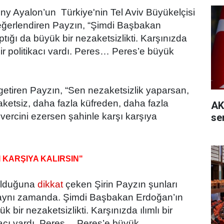
nny Ayalon’un Türkiye'nin Tel Aviv Büyükelçisi
değerlendiren Payzın, “Şimdi Başbakan
ığı da büyük bir nezaketsizlikti. Karşınızda
n bir politikacı vardı. Peres… Peres’e büyük
getiren Payzın, “Sen nezaketsizlik yaparsan,
ketsiz, daha fazla küfreden, daha fazla
AK
vercini ezersen şahinle karşı karşıya
se
 KARŞIYA KALIRSIN"
olduğuna
dikkat
çeken Şirin Payzın şunları
i aynı zamanda. Şimdi Başbakan Erdoğan’ın
bir nezaketsizlikti. Karşınızda ılımlı bir
tikacı vardı. Peres… Peres’e büyük