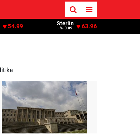
Sterlin
54.99
63.96
-%-0.09
itika