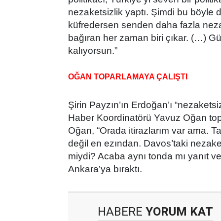
nezaketsizlik yaptı. Şimdi bu böyle 
küfredersen senden daha fazla neza
bağıran her zaman biri çıkar. (…) Gü
kalıyorsun.”
OĞAN TOPARLAMAYA ÇALIŞTI
Şirin Payzın’ın Erdoğan’ı “nezaketsi
Haber Koordinatörü Yavuz Oğan topa
Oğan, “Orada itirazlarım var ama. 
değil en ezından. Davos’taki nezakets
miydi? Acaba aynı tonda mı yanıt ver
Ankara’ya bıraktı.
HABERE
YORUM KAT