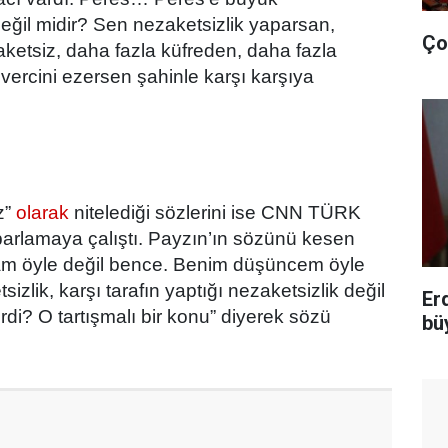
değil midir? Sen nezaketsizlik yaparsan,
Ço
ketsiz, daha fazla küfreden, daha fazla
vercini ezersen şahinle karşı karşıya
z”
olarak
nitelediği sözlerini ise CNN TÜRK
rlamaya çalıştı. Payzın’ın sözünü kesen
Tam öyle değil bence. Benim düşüncem öyle
izlik, karşı tarafın yaptığı nezaketsizlik değil
Er
di? O tartışmalı bir konu” diyerek sözü
bü