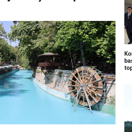
Ko
ba
top