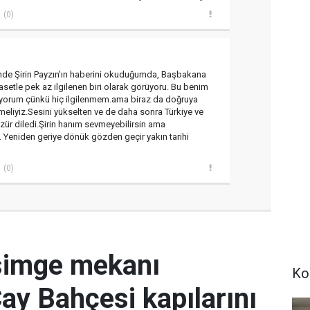
(0)
mde Şirin Payzın'ın haberini okuduğumda, Başbakana
yasetle pek az ilgilenen biri olarak görüyoru. Bu benim
k yorum çünkü hiç ilgilenmem.ama biraz da doğruya
rmeliyiz.Sesini yükselten ve de daha sonra Türkiye ve
ür diledi.Şirin hanım sevmeyebilirsin ama
 Yeniden geriye dönük gözden geçir yakın tarihi
(0)
simge mekanı
Ko
Çay Bahçesi kapılarını