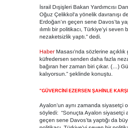
İsrail Dışişleri Bakan Yardımcısı Da
Oğuz Çelikkol'a yönelik davranışı 
Erdoğan’ın geçen sene Davos’ta yapt
ılımlı bir politikacı, Türkiye’yi seve
nezaketsizlik yaptı.” dedi.
Haber
Masası’nda sözlerine açıklık 
küfredersen senden daha fazla neza
bağıran her zaman biri çıkar. (…) Gü
kalıyorsun.” şeklinde konuştu.
"GÜVERCİNİ EZERSEN ŞAHİNLE KARŞI
Ayalon’un aynı zamanda siyasetçi 
söyledi: “Sonuçta Ayalon siyasetç
geçen sene Davos’ta yaptığı da büyük 
politikacı, Türkiye’yi seven bir poli