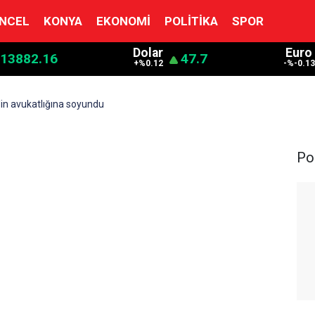
NCEL
KONYA
EKONOMI
POLITIKA
SPOR
Dolar
Euro
13882.16
47.7
+%0.12
-%-0.13
'in avukatlığına soyundu
Pol