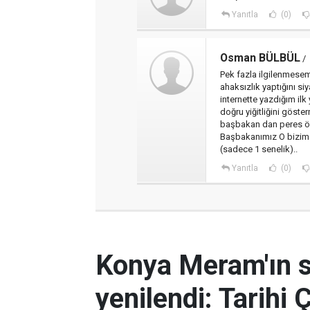
Yanıtla
(0)
Osman BÜLBÜL
/
Pek fazla ilgilenmese
ahaksızlık yaptığını si
internette yazdığım il
doğru yiğitliğini göste
başbakan dan peres öz
Başbakanımız O bizim.
(sadece 1 senelik)..
Yanıtla
(0)
Konya Meram'ın 
yenilendi: Tarihi 