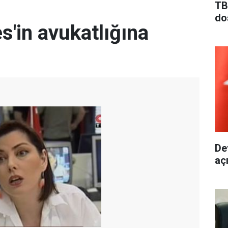
TB
do
s'in avukatlığına
De
aç