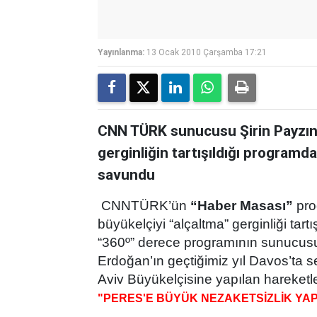
Yayınlanma:
13 Ocak 2010 Çarşamba 17:21
CNN TÜRK sunucusu Şirin Payzın, T
gerginliğin tartışıldığı programda 
savundu
CNNTÜRK’ün
“Haber Masası”
pro
büyükelçiyi “alçaltma” gerginliği tar
“360º” derece programının sunucus
Erdoğan’ın geçtiğimiz yıl Davos’ta se
Aviv Büyükelçisine yapılan hareketle
"PERES'E BÜYÜK NEZAKETSİZLİK YAP