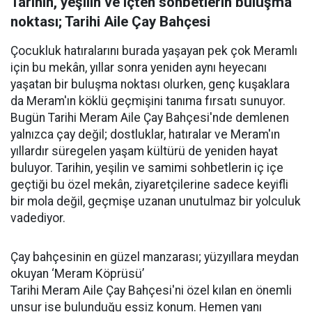
Tarihin, yeşilin ve içten sohbetlerin buluşma
noktası; Tarihi Aile Çay Bahçesi
Çocukluk hatıralarını burada yaşayan pek çok Meramlı
için bu mekân, yıllar sonra yeniden aynı heyecanı
yaşatan bir buluşma noktası olurken, genç kuşaklara
da Meram'ın köklü geçmişini tanıma fırsatı sunuyor.
Bugün Tarihi Meram Aile Çay Bahçesi'nde demlenen
yalnızca çay değil; dostluklar, hatıralar ve Meram'ın
yıllardır süregelen yaşam kültürü de yeniden hayat
buluyor. Tarihin, yeşilin ve samimi sohbetlerin iç içe
geçtiği bu özel mekân, ziyaretçilerine sadece keyifli
bir mola değil, geçmişe uzanan unutulmaz bir yolculuk
vadediyor.
Çay bahçesinin en güzel manzarası; yüzyıllara meydan
okuyan ‘Meram Köprüsü’
Tarihi Meram Aile Çay Bahçesi'ni özel kılan en önemli
unsur ise bulunduğu eşsiz konum. Hemen yanı