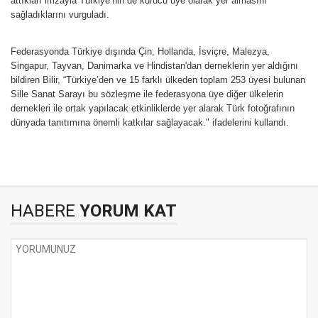
attıkları imzayla Türkiye’nin de kurucu üye olarak yer almasını
sağladıklarını vurguladı.
Federasyonda Türkiye dışında Çin, Hollanda, İsviçre, Malezya,
Singapur, Tayvan, Danimarka ve Hindistan'dan derneklerin yer aldığını
bildiren Bilir, “Türkiye’den ve 15 farklı ülkeden toplam 253 üyesi bulunan
Sille Sanat Sarayı bu sözleşme ile federasyona üye diğer ülkelerin
dernekleri ile ortak yapılacak etkinliklerde yer alarak Türk fotoğrafının
dünyada tanıtımına önemli katkılar sağlayacak." ifadelerini kullandı.
HABERE
YORUM KAT