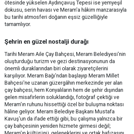
ötesinde yükselen Aydınçavuş Tepesi ise yemyeşil
dokusu, serin havası ve Meram'a hâkim manzarasıyla
bu tarihi atmosferi doğanın eşsiz güzelliğiyle
tamamlıyor.
Şehrin en güzel nostalji durağı
Tarihi Meram Aile Çay Bahçesi, Meram Belediyesi'nin
oluşturduğu turizm ve gezi destinasyonunun da
önemli duraklarından biri olarak ziyaretçilerini
karşılıyor. Meram Bağı'ndan başlayıp Meram Millet
Bahçesi'ne uzanan güzergâhın merkezinde yer alan
çay bahçesi, hem Konyalıların hem de şehir dışından
gelen misafirlerin soluklandığı, fotoğraf çektiği ve
Meram'ın ruhunu hissettiği özel bir buluşma noktası
hâline geliyor. Meram Belediye Başkanı Mustafa
Kavuş'un da ifade ettiği gibi, bu çalışma yalnızca bir
çay bahçesinin yeniden hizmete girmesi değil;
Meram'ın kültürünü, geleneklerini ve ortak hafızasını