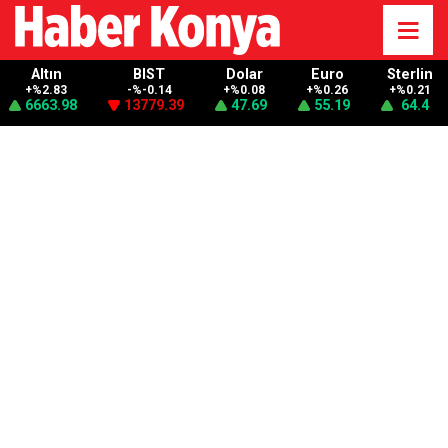
Altın
BIST
Dolar
Euro
Sterlin
+%2.83
-%-0.14
+%0.08
+%0.26
+%0.21
6663.98
13779.39
47.69
55.19
64.4