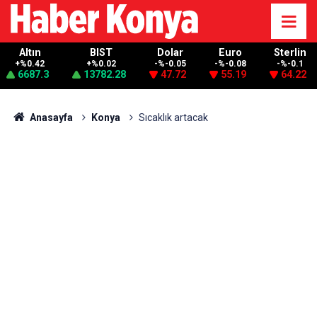
Altın
BIST
Dolar
Euro
Sterlin
+%0.42
+%0.02
-%-0.05
-%-0.08
-%-0.1
6687.3
13782.28
47.72
55.19
64.22
Anasayfa
Konya
Sıcaklık artacak