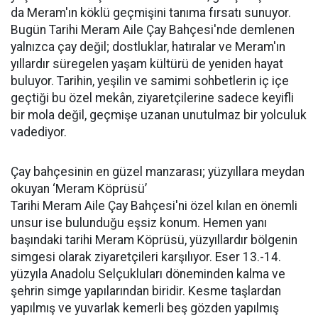
da Meram'ın köklü geçmişini tanıma fırsatı sunuyor.
Bugün Tarihi Meram Aile Çay Bahçesi'nde demlenen
yalnızca çay değil; dostluklar, hatıralar ve Meram'ın
yıllardır süregelen yaşam kültürü de yeniden hayat
buluyor. Tarihin, yeşilin ve samimi sohbetlerin iç içe
geçtiği bu özel mekân, ziyaretçilerine sadece keyifli
bir mola değil, geçmişe uzanan unutulmaz bir yolculuk
vadediyor.
Çay bahçesinin en güzel manzarası; yüzyıllara meydan
okuyan ‘Meram Köprüsü’
Tarihi Meram Aile Çay Bahçesi'ni özel kılan en önemli
unsur ise bulunduğu eşsiz konum. Hemen yanı
başındaki tarihi Meram Köprüsü, yüzyıllardır bölgenin
simgesi olarak ziyaretçileri karşılıyor. Eser 13.-14.
yüzyıla Anadolu Selçukluları döneminden kalma ve
şehrin simge yapılarından biridir. Kesme taşlardan
yapılmış ve yuvarlak kemerli beş gözden yapılmış