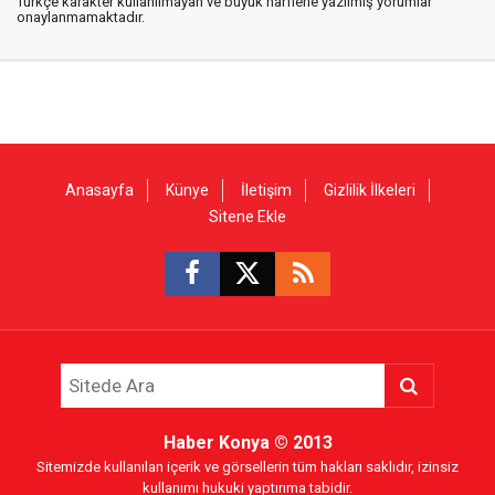
Türkçe karakter kullanılmayan ve büyük harflerle yazılmış yorumlar
onaylanmamaktadır.
Anasayfa
Künye
İletişim
Gizlilik İlkeleri
Sitene Ekle
Haber Konya
© 2013
Sitemizde kullanılan içerik ve görsellerin tüm hakları saklıdır, izinsiz
kullanımı hukuki yaptırıma tabidir.