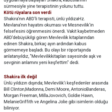
sürmesiyle yine terapistinin yolunu tuttu.
Kötü rüyalara son verdi
Shakira'nın ABD'li terapisti, ünlü
yıldıza
Hz.
Mevlana'nın hayatını okuması ve Mesnevilik'in
felsefesini öğrenmesini önerdi. Vakit kaybetmeden
ABD'de
büyük
ilgi gören Mevlevilik kitaplarından
edinen Shakira, birkaç ayın ardından kabus
görmemeye başladı. Bu olayı bir röportajında
anlatan
yıldız
, "Mevlevilikkitapları sayesinde aşk ve
sevginin anlamını yeni keşfettim" dedi.
Shakira ilk değil
Ünlü yıldızın
dışında; Mevlevilik'i keşfedenler arasında
Bill Clinton,Madonna, Demi Moore, AntonioBanderas,
Morgan Freeman, MillaJovovich, Goldie Hawn,
MelanieGriffith ve Angelina Jolie gibi isimlerin
olduğu
biliniyor.