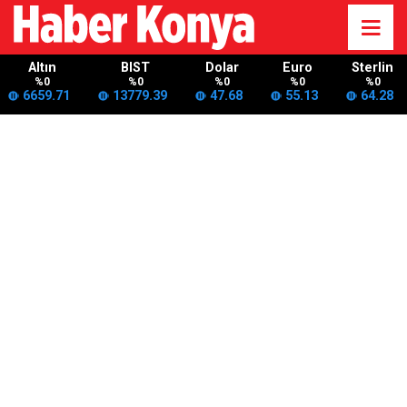
Altın
BIST
Dolar
Euro
Sterlin
%0
%0
%0
%0
%0
6659.71
13779.39
47.68
55.13
64.28