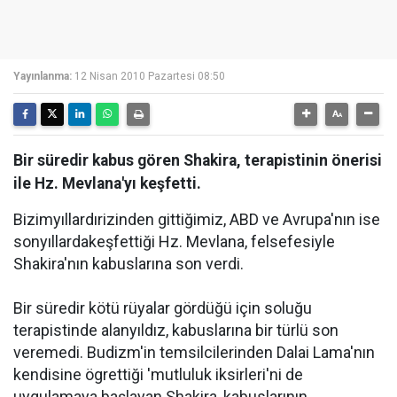
Yayınlanma:
12 Nisan 2010 Pazartesi 08:50
Bir süredir kabus gören Shakira, terapistinin önerisi
ile Hz. Mevlana'yı keşfetti.
Bizim
yıllardır
izinden gittiğimiz, ABD ve Avrupa
'nın ise
son
yıllarda
keşfettiği Hz. Mevlana, felsefesiyle
Shakira'nın kabuslarına son verdi.
Bir süredir kötü rüyalar gördüğü için soluğu
terapistinde alan
yıldız
, kabuslarına bir türlü son
veremedi. Budizm'in temsilcilerinden Dalai Lama'nın
kendisine ögrettiği 'mutluluk iksirleri'ni de
uygulamaya başlayan Shakira, kabuslarının