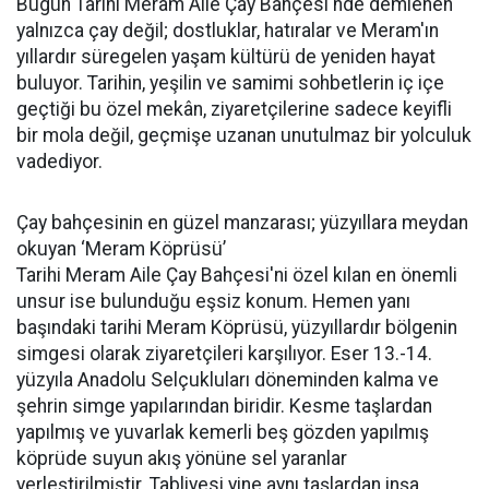
Bugün Tarihi Meram Aile Çay Bahçesi'nde demlenen
yalnızca çay değil; dostluklar, hatıralar ve Meram'ın
yıllardır süregelen yaşam kültürü de yeniden hayat
buluyor. Tarihin, yeşilin ve samimi sohbetlerin iç içe
geçtiği bu özel mekân, ziyaretçilerine sadece keyifli
bir mola değil, geçmişe uzanan unutulmaz bir yolculuk
vadediyor.
Çay bahçesinin en güzel manzarası; yüzyıllara meydan
okuyan ‘Meram Köprüsü’
Tarihi Meram Aile Çay Bahçesi'ni özel kılan en önemli
unsur ise bulunduğu eşsiz konum. Hemen yanı
başındaki tarihi Meram Köprüsü, yüzyıllardır bölgenin
simgesi olarak ziyaretçileri karşılıyor. Eser 13.-14.
yüzyıla Anadolu Selçukluları döneminden kalma ve
şehrin simge yapılarından biridir. Kesme taşlardan
yapılmış ve yuvarlak kemerli beş gözden yapılmış
köprüde suyun akış yönüne sel yaranlar
yerleştirilmiştir. Tabliyesi yine aynı taşlardan inşa