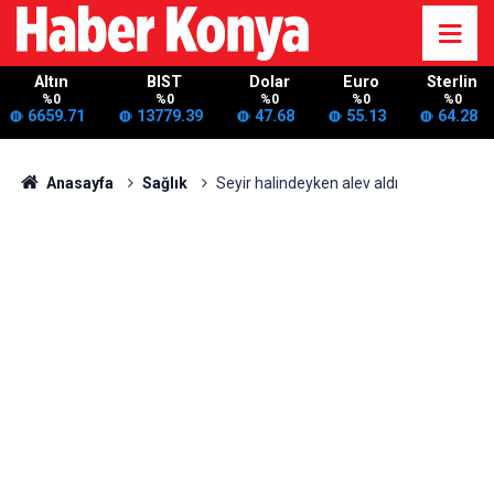
Altın
BIST
Dolar
Euro
Sterlin
%0
%0
%0
%0
%0
6659.71
13779.39
47.68
55.13
64.28
Anasayfa
Sağlık
Seyir halindeyken alev aldı