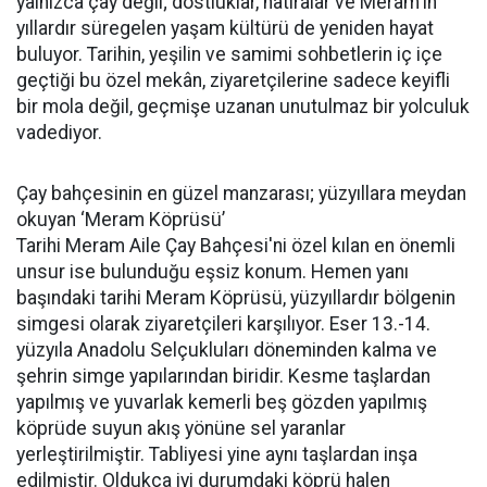
yalnızca çay değil; dostluklar, hatıralar ve Meram'ın
yıllardır süregelen yaşam kültürü de yeniden hayat
buluyor. Tarihin, yeşilin ve samimi sohbetlerin iç içe
geçtiği bu özel mekân, ziyaretçilerine sadece keyifli
bir mola değil, geçmişe uzanan unutulmaz bir yolculuk
vadediyor.
Çay bahçesinin en güzel manzarası; yüzyıllara meydan
okuyan ‘Meram Köprüsü’
Tarihi Meram Aile Çay Bahçesi'ni özel kılan en önemli
unsur ise bulunduğu eşsiz konum. Hemen yanı
başındaki tarihi Meram Köprüsü, yüzyıllardır bölgenin
simgesi olarak ziyaretçileri karşılıyor. Eser 13.-14.
yüzyıla Anadolu Selçukluları döneminden kalma ve
şehrin simge yapılarından biridir. Kesme taşlardan
yapılmış ve yuvarlak kemerli beş gözden yapılmış
köprüde suyun akış yönüne sel yaranlar
yerleştirilmiştir. Tabliyesi yine aynı taşlardan inşa
edilmiştir. Oldukça iyi durumdaki köprü halen