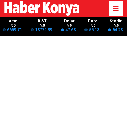
Altın
BIST
Dolar
Euro
Sterlin
%0
%0
%0
%0
%0
6659.71
13779.39
47.68
55.13
64.28