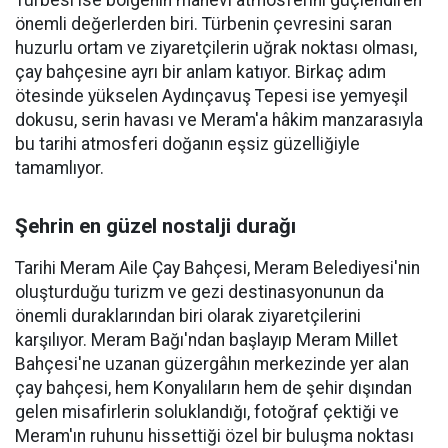
Türbesi ise bölgenin manevi atmosferini güçlendiren
önemli değerlerden biri. Türbenin çevresini saran
huzurlu ortam ve ziyaretçilerin uğrak noktası olması,
çay bahçesine ayrı bir anlam katıyor. Birkaç adım
ötesinde yükselen Aydınçavuş Tepesi ise yemyeşil
dokusu, serin havası ve Meram'a hâkim manzarasıyla
bu tarihi atmosferi doğanın eşsiz güzelliğiyle
tamamlıyor.
Şehrin en güzel nostalji durağı
Tarihi Meram Aile Çay Bahçesi, Meram Belediyesi'nin
oluşturduğu turizm ve gezi destinasyonunun da
önemli duraklarından biri olarak ziyaretçilerini
karşılıyor. Meram Bağı'ndan başlayıp Meram Millet
Bahçesi'ne uzanan güzergâhın merkezinde yer alan
çay bahçesi, hem Konyalıların hem de şehir dışından
gelen misafirlerin soluklandığı, fotoğraf çektiği ve
Meram'ın ruhunu hissettiği özel bir buluşma noktası