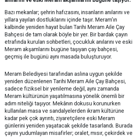
anılarını ve eski Meram akşamlarını bugüne taşıyor.
Bazı mekanlar; şehrin hafızasını, insanların anılarını ve
yıllara yayılan dostluklarını içinde taşır. Meram'ın
kalbinde yeniden hayat bulan Tarihi Meram Aile Çay
Bahçesi de tam olarak böyle bir yer. Bir bardak çayın
etrafında kurulan sohbetleri, çocukluk anılarını ve eski
Meram akşamlarını bugüne taşıyan çay bahçesi,
geçmiş ile bugünü aynı masada buluşturuyor.
Meram Belediyesi tarafından aslına uygun şekilde
yeniden düzenlenen Tarihi Meram Aile Çay Bahçesi,
sadece fiziksel bir yenileme değil, aynı zamanda
Meram kültürünün yaşatılmasına yönelik önemli bir
adım niteliği taşıyor. Mekânın dokusu korunurken
kullanılan masa ve sandalyelerden ikram kültürüne
kadar pek çok ayrıntı, ziyaretçilere eski Meram
günlerini yeniden yaşatacak şekilde tasarlandı. Burada
çayını yudumlayan misafirler; oralet, mısır, çekirdek ve