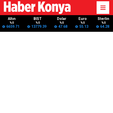
Altın
BIST
Dolar
Euro
Sterlin
%0
%0
%0
%0
%0
6659.71
13779.39
47.68
55.13
64.28