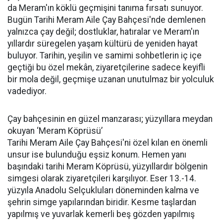
da Meram'ın köklü geçmişini tanıma fırsatı sunuyor.
Bugün Tarihi Meram Aile Çay Bahçesi'nde demlenen
yalnızca çay değil; dostluklar, hatıralar ve Meram'ın
yıllardır süregelen yaşam kültürü de yeniden hayat
buluyor. Tarihin, yeşilin ve samimi sohbetlerin iç içe
geçtiği bu özel mekân, ziyaretçilerine sadece keyifli
bir mola değil, geçmişe uzanan unutulmaz bir yolculuk
vadediyor.
Çay bahçesinin en güzel manzarası; yüzyıllara meydan
okuyan ‘Meram Köprüsü’
Tarihi Meram Aile Çay Bahçesi'ni özel kılan en önemli
unsur ise bulunduğu eşsiz konum. Hemen yanı
başındaki tarihi Meram Köprüsü, yüzyıllardır bölgenin
simgesi olarak ziyaretçileri karşılıyor. Eser 13.-14.
yüzyıla Anadolu Selçukluları döneminden kalma ve
şehrin simge yapılarından biridir. Kesme taşlardan
yapılmış ve yuvarlak kemerli beş gözden yapılmış