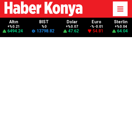
Altın
BIST
Dolar
Euro
Sterlin
+%0.21
%0
+%0.07
-%-0.01
+%0.04
6494.24
13798.82
47.62
54.81
64.04