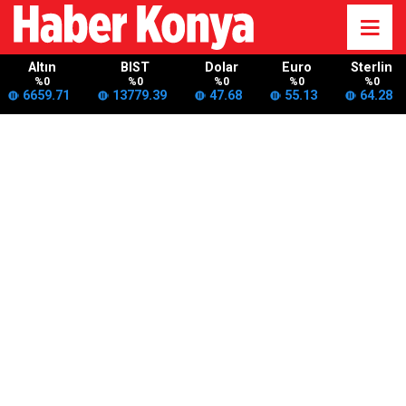
Altın
BIST
Dolar
Euro
Sterlin
%0
%0
%0
%0
%0
6659.71
13779.39
47.68
55.13
64.28