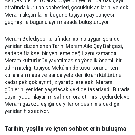
Bahçesi de tam olarak böyle bir yer. Bir bardak çayın
etrafında kurulan sohbetleri, çocukluk anılarını ve eski
Meram akşamlarını bugüne taşıyan çay bahçesi,
geçmiş ile bugünü aynı masada buluşturuyor.
Meram Belediyesi tarafından aslına uygun şekilde
yeniden düzenlenen Tarihi Meram Aile Çay Bahçesi,
sadece fiziksel bir yenileme değil, aynı zamanda
Meram kültürünün yaşatılmasına yönelik önemli bir
adım niteliği taşıyor. Mekânın dokusu korunurken
kullanılan masa ve sandalyelerden ikram kültürüne
kadar pek çok ayrıntı, ziyaretçilere eski Meram
günlerini yeniden yaşatacak şekilde tasarlandı. Burada
çayını yudumlayan misafirler; oralet, mısır, çekirdek ve
Meram gazozu eşliğinde yıllar öncesinin sıcaklığını
yeniden hissediyor.
Tarihin, yeşilin ve içten sohbetlerin buluşma