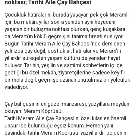
noktası; Tarihi Aile Çay Bahçesi
Çocukluk hatıralarını burada yaşayan pek çok Meramlı
için bu mekân, yıllar sonra yeniden aynı heyecanı
yaşatan bir buluşma noktası olurken, genç kuşaklara
da Meram'ın köklü geçmişini tanıma fırsatı sunuyor.
Bugün Tarihi Meram Aile Çay Bahçesi'nde demlenen
yalnızca çay değil; dostluklar, hatıralar ve Meram'ın
yıllardır süregelen yaşam kültürü de yeniden hayat
buluyor. Tarihin, yeşilin ve samimi sohbetlerin iç içe
geçtiği bu özel mekân, ziyaretçilerine sadece keyifli
bir mola değil, geçmişe uzanan unutulmaz bir yolculuk
vadediyor.
Çay bahçesinin en güzel manzarası; yüzyıllara meydan
okuyan ‘Meram Köprüsü’
Tarihi Meram Aile Çay Bahçesi'ni özel kılan en önemli
unsur ise bulunduğu eşsiz konum. Hemen yanı
başındaki tarihi Meram Köprüsü, yüzyıllardır bölgenin