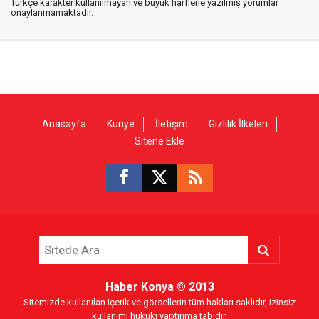
Türkçe karakter kullanılmayan ve büyük harflerle yazılmış yorumlar
onaylanmamaktadır.
Anasayfa
Künye
İletişim
Gizlilik İlkeleri
Sitene Ekle
Haber Konya
© 2013
Sitemizde kullanılan içerik ve görsellerin tüm hakları saklıdır, izinsiz
kullanımı hukuki yaptırıma tabidir.