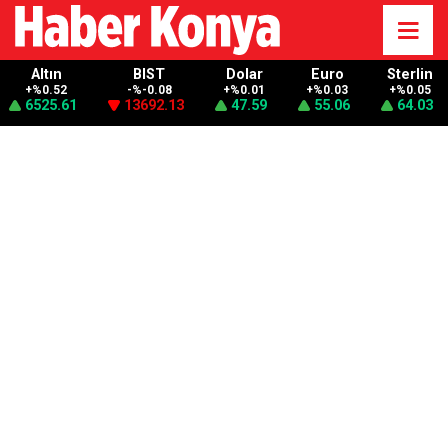
Altın
BIST
Dolar
Euro
Sterlin
+%0.52
-%-0.08
+%0.01
+%0.03
+%0.05
6525.61
13692.13
47.59
55.06
64.03