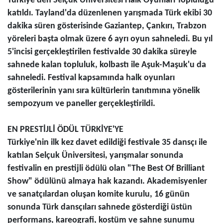
Türkiye'den Selçuk Üniversitesi Halk Oyunları Topluluğu
katıldı. Tayland'da düzenlenen yarışmada Türk ekibi 30
dakika süren gösterisinde Gaziantep, Çankırı, Trabzon
yöreleri başta olmak üzere 6 ayrı oyun sahneledi. Bu yıl
5'incisi gerçekleştirilen festivalde 30 dakika süreyle
sahnede kalan topluluk, kolbastı ile Aşuk-Maşuk'u da
sahneledi. Festival kapsamında halk oyunları
gösterilerinin yanı sıra kültürlerin tanıtımına yönelik
sempozyum ve paneller gerçekleştirildi.
EN PRESTİJLİ ÖDÜL TÜRKİYE'YE
Türkiye'nin ilk kez davet edildiği festivale 35 dansçı ile
katılan Selçuk Üniversitesi, yarışmalar sonunda
festivalin en prestijli ödülü olan "The Best Of Brilliant
Show" ödülünü almaya hak kazandı. Akademisyenler
ve sanatçılardan oluşan komite kurulu, 16 günün
sonunda Türk dansçıları sahnede gösterdiği üstün
performans, kareografi, kostüm ve sahne sunumu