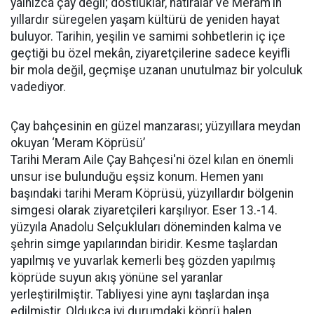
yalnızca çay değil; dostluklar, hatıralar ve Meram'ın
yıllardır süregelen yaşam kültürü de yeniden hayat
buluyor. Tarihin, yeşilin ve samimi sohbetlerin iç içe
geçtiği bu özel mekân, ziyaretçilerine sadece keyifli
bir mola değil, geçmişe uzanan unutulmaz bir yolculuk
vadediyor.
Çay bahçesinin en güzel manzarası; yüzyıllara meydan
okuyan ‘Meram Köprüsü’
Tarihi Meram Aile Çay Bahçesi'ni özel kılan en önemli
unsur ise bulunduğu eşsiz konum. Hemen yanı
başındaki tarihi Meram Köprüsü, yüzyıllardır bölgenin
simgesi olarak ziyaretçileri karşılıyor. Eser 13.-14.
yüzyıla Anadolu Selçukluları döneminden kalma ve
şehrin simge yapılarından biridir. Kesme taşlardan
yapılmış ve yuvarlak kemerli beş gözden yapılmış
köprüde suyun akış yönüne sel yaranlar
yerleştirilmiştir. Tabliyesi yine aynı taşlardan inşa
edilmiştir. Oldukça iyi durumdaki köprü halen