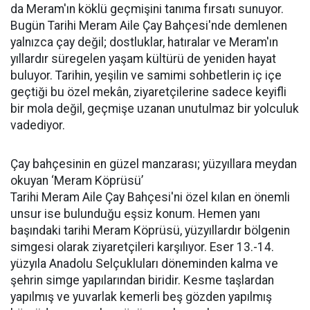
da Meram'ın köklü geçmişini tanıma fırsatı sunuyor.
Bugün Tarihi Meram Aile Çay Bahçesi'nde demlenen
yalnızca çay değil; dostluklar, hatıralar ve Meram'ın
yıllardır süregelen yaşam kültürü de yeniden hayat
buluyor. Tarihin, yeşilin ve samimi sohbetlerin iç içe
geçtiği bu özel mekân, ziyaretçilerine sadece keyifli
bir mola değil, geçmişe uzanan unutulmaz bir yolculuk
vadediyor.
Çay bahçesinin en güzel manzarası; yüzyıllara meydan
okuyan ‘Meram Köprüsü’
Tarihi Meram Aile Çay Bahçesi'ni özel kılan en önemli
unsur ise bulunduğu eşsiz konum. Hemen yanı
başındaki tarihi Meram Köprüsü, yüzyıllardır bölgenin
simgesi olarak ziyaretçileri karşılıyor. Eser 13.-14.
yüzyıla Anadolu Selçukluları döneminden kalma ve
şehrin simge yapılarından biridir. Kesme taşlardan
yapılmış ve yuvarlak kemerli beş gözden yapılmış