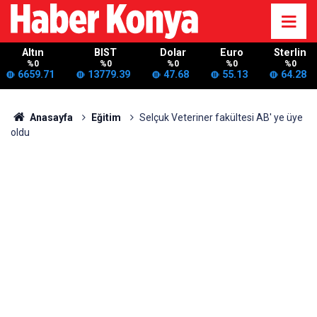
Altın
BIST
Dolar
Euro
Sterlin
%0
%0
%0
%0
%0
6659.71
13779.39
47.68
55.13
64.28
Anasayfa
Eğitim
Selçuk Veteriner fakültesi AB' ye üye
oldu