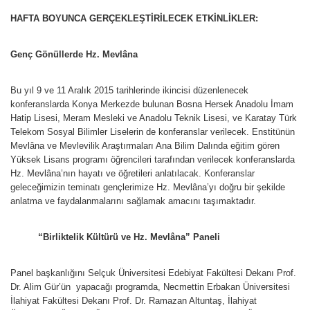
HAFTA BOYUNCA GERÇEKLEŞTİRİLECEK ETKİNLİKLER:
Genç Gönüllerde Hz. Mevlâna
Bu yıl 9 ve 11 Aralık 2015 tarihlerinde ikincisi düzenlenecek
konferanslarda Konya Merkezde bulunan Bosna Hersek Anadolu İmam
Hatip Lisesi, Meram Mesleki ve Anadolu Teknik Lisesi, ve Karatay Türk
Telekom Sosyal Bilimler Liselerin de konferanslar verilecek. Enstitünün
Mevlâna ve Mevlevilik Araştırmaları Ana Bilim Dalında eğitim gören
Yüksek Lisans programı öğrencileri tarafından verilecek konferanslarda
Hz. Mevlâna’nın hayatı ve öğretileri anlatılacak. Konferanslar
geleceğimizin teminatı gençlerimize Hz. Mevlâna’yı doğru bir şekilde
anlatma ve faydalanmalarını sağlamak amacını taşımaktadır.
“Birliktelik Kültürü ve Hz. Mevlâna” Paneli
Panel başkanlığını Selçuk Üniversitesi Edebiyat Fakültesi Dekanı Prof.
Dr. Alim Gür’ün yapacağı programda, Necmettin Erbakan Üniversitesi
İlahiyat Fakültesi Dekanı Prof. Dr. Ramazan Altuntaş, İlahiyat