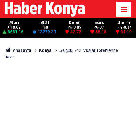
Altın
BIST
Dolar
Euro
Sterlin
+%0.02
%0
-%-0.05
-%-0.1
-%-0.14
6661.16
13779.39
47.72
55.16
64.19
Anasayfa
Konya
Selçuk, 742. Vuslat Törenlerine
hazır