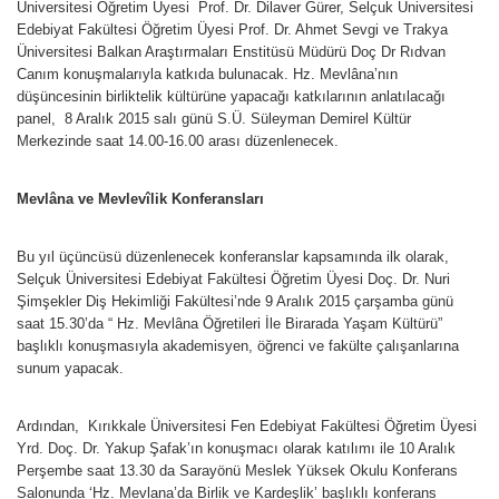
Üniversitesi Öğretim Üyesi Prof. Dr. Dilaver Gürer, Selçuk Üniversitesi
Edebiyat Fakültesi Öğretim Üyesi Prof. Dr. Ahmet Sevgi ve Trakya
Üniversitesi Balkan Araştırmaları Enstitüsü Müdürü Doç Dr Rıdvan
Canım konuşmalarıyla katkıda bulunacak. Hz. Mevlâna’nın
düşüncesinin birliktelik kültürüne yapacağı katkılarının anlatılacağı
panel, 8 Aralık 2015 salı günü S.Ü. Süleyman Demirel Kültür
Merkezinde saat 14.00-16.00 arası düzenlenecek.
Mevlâna ve Mevlevîlik Konferansları
Bu yıl üçüncüsü düzenlenecek konferanslar kapsamında ilk olarak,
Selçuk Üniversitesi Edebiyat Fakültesi Öğretim Üyesi Doç. Dr. Nuri
Şimşekler Diş Hekimliği Fakültesi’nde 9 Aralık 2015 çarşamba günü
saat 15.30’da “ Hz. Mevlâna Öğretileri İle Birarada Yaşam Kültürü”
başlıklı konuşmasıyla akademisyen, öğrenci ve fakülte çalışanlarına
sunum yapacak.
Ardından, Kırıkkale Üniversitesi Fen Edebiyat Fakültesi Öğretim Üyesi
Yrd. Doç. Dr. Yakup Şafak’ın konuşmacı olarak katılımı ile 10 Aralık
Perşembe saat 13.30 da Sarayönü Meslek Yüksek Okulu Konferans
Salonunda ‘Hz. Mevlana’da Birlik ve Kardeşlik’ başlıklı konferans