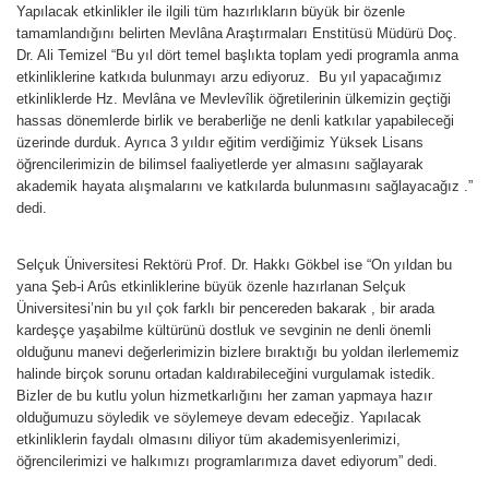
Yapılacak etkinlikler ile ilgili tüm hazırlıkların büyük bir özenle
tamamlandığını belirten Mevlâna Araştırmaları Enstitüsü Müdürü Doç.
Dr. Ali Temizel “Bu yıl dört temel başlıkta toplam yedi programla anma
etkinliklerine katkıda bulunmayı arzu ediyoruz. Bu yıl yapacağımız
etkinliklerde Hz. Mevlâna ve Mevlevîlik öğretilerinin ülkemizin geçtiği
hassas dönemlerde birlik ve beraberliğe ne denli katkılar yapabileceği
üzerinde durduk. Ayrıca 3 yıldır eğitim verdiğimiz Yüksek Lisans
öğrencilerimizin de bilimsel faaliyetlerde yer almasını sağlayarak
akademik hayata alışmalarını ve katkılarda bulunmasını sağlayacağız .”
dedi.
Selçuk Üniversitesi Rektörü Prof. Dr. Hakkı Gökbel ise “On yıldan bu
yana Şeb-i Arûs etkinliklerine büyük özenle hazırlanan Selçuk
Üniversitesi’nin bu yıl çok farklı bir pencereden bakarak , bir arada
kardeşçe yaşabilme kültürünü dostluk ve sevginin ne denli önemli
olduğunu manevi değerlerimizin bizlere bıraktığı bu yoldan ilerlememiz
halinde birçok sorunu ortadan kaldırabileceğini vurgulamak istedik.
Bizler de bu kutlu yolun hizmetkarlığını her zaman yapmaya hazır
olduğumuzu söyledik ve söylemeye devam edeceğiz. Yapılacak
etkinliklerin faydalı olmasını diliyor tüm akademisyenlerimizi,
öğrencilerimizi ve halkımızı programlarımıza davet ediyorum” dedi.