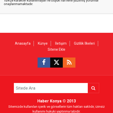
Türkçe karakter kullanılmayan ve büyük harflerle yazılmış yorumlar
onaylanmamaktadır.
Anasayfa
Künye
İletişim
Gizlilik İlkeleri
Sitene Ekle
Haber Konya
© 2013
Sitemizde kullanılan içerik ve görsellerin tüm hakları saklıdır, izinsiz
kullanımı hukuki yaptırıma tabidir.