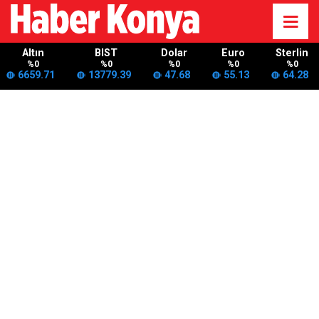
Altın
BIST
Dolar
Euro
Sterlin
%0
%0
%0
%0
%0
6659.71
13779.39
47.68
55.13
64.28