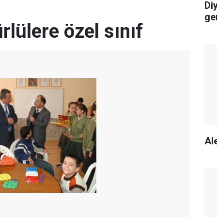
Di
ge
rlülere özel sınıf
Ale