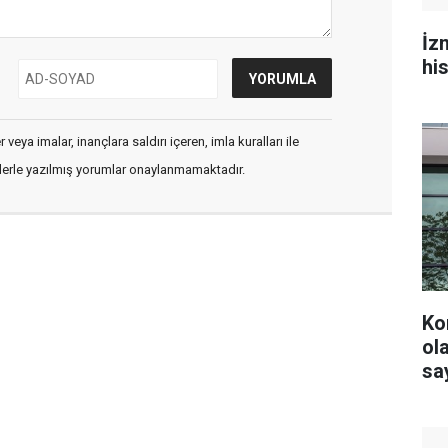
İz
hi
veya imalar, inançlara saldırı içeren, imla kuralları ile
flerle yazılmış yorumlar onaylanmamaktadır.
Ko
olacak? YS
say