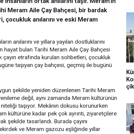
 insanların ortak anılarını taşır. Meram'ın
ihi Meram Aile Çay Bahçesi, bir bardak
i, çocukluk anılarını ve eski Meram
arın anılarını ve yıllara yayılan dostluklarını
en hayat bulan Tarihi Meram Aile Çay Bahçesi
k çayın etrafında kurulan sohbetleri, çocukluk
bugüne taşıyan çay bahçesi, geçmiş ile bugünü
Kü
Ko
çik
uygun şekilde yeniden düzenlenen Tarihi Meram
r yenileme değil, aynı zamanda Meram kültürünün
 niteliği taşıyor. Mekânın dokusu korunurken
m kültürüne kadar pek çok ayrıntı, ziyaretçilere
k şekilde tasarlandı. Burada çayını
 çekirdek ve Meram gazozu eşliğinde yıllar