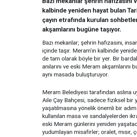
Bazı mekanlar şehrin hafızasını ve
kalbinde yeniden hayat bulan Tar
çayın etrafında kurulan sohbetler
akşamlarını bugüne taşıyor.
Bazı mekanlar; şehrin hafızasını, insanl
içinde taşır. Meram'ın kalbinde yenid
de tam olarak böyle bir yer. Bir barda
anılarını ve eski Meram akşamlarını 
aynı masada buluşturuyor.
Meram Belediyesi tarafından aslına 
Aile Çay Bahçesi, sadece fiziksel bi
yaşatılmasına yönelik önemli bir adım
kullanılan masa ve sandalyelerden ikra
eski Meram günlerini yeniden yaşataca
yudumlayan misafirler; oralet, mısır,