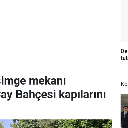
De
tu
simge mekanı
Ko
Çay Bahçesi kapılarını