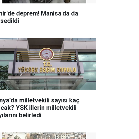
mir'de deprem! Manisa'da da
ssedildi
nya’da milletvekili sayısı kaç
K illerin milletvekili
ılarını belirledi