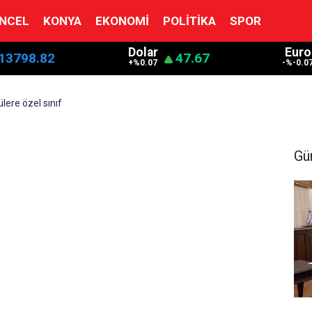
NCEL
KONYA
EKONOMI
POLITIKA
SPOR
Dolar
Euro
13798.82
47.67
+%0.07
-%-0.0
lere özel sınıf
Gü