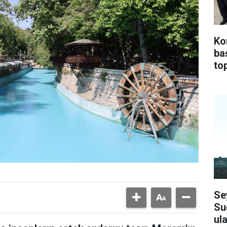
Ko
ba
top
Se
Su
ula