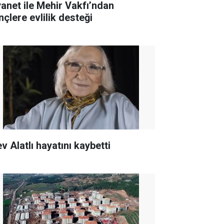
yanet ile Mehir Vakfı’ndan
nçlere evlilik desteği
v Alatlı hayatını kaybetti