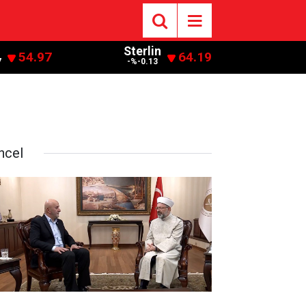
Sterlin
54.97
64.19
7
-%-0.13
ncel