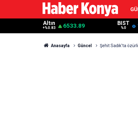
GÜ
Altın
BIST
6533.89
+%0.83
%0
Anasayfa
Güncel
Şehit Sadık'ta özürlü