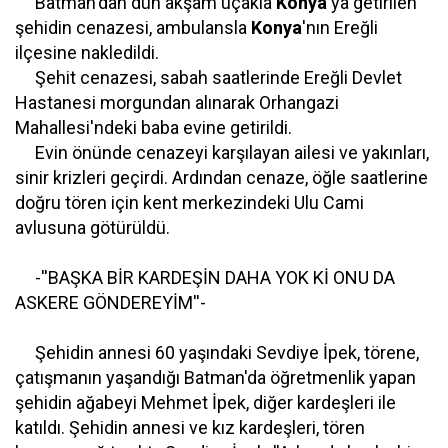
Batman'dan dün akşam uçakla
Konya
'ya getirilen
şehidin cenazesi, ambulansla
Konya
'nın Ereğli
ilçesine nakledildi.
Şehit cenazesi, sabah saatlerinde Ereğli Devlet
Hastanesi morgundan alınarak Orhangazi
Mahallesi'ndeki baba evine getirildi.
Evin önünde cenazeyi karşılayan ailesi ve yakınları,
sinir krizleri geçirdi. Ardından cenaze, öğle saatlerine
doğru tören için kent merkezindeki Ulu Cami
avlusuna götürüldü.
-''BAŞKA BİR KARDEŞİN DAHA YOK Kİ ONU DA
ASKERE GÖNDEREYİM''-
Şehidin annesi 60 yaşındaki Sevdiye İpek, törene,
çatışmanın yaşandığı Batman'da öğretmenlik yapan
şehidin ağabeyi Mehmet İpek, diğer kardeşleri ile
katıldı. Şehidin annesi ve kız kardeşleri, tören