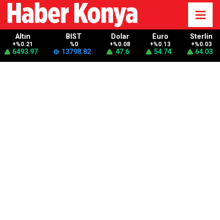
Altın
BIST
Dolar
Euro
Sterlin
+%0.21
%0
+%0.08
+%0.13
+%0.03
6493.97
13798.82
47.6
54.74
64.03