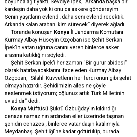
boyunca ağıt yaktı. Sevdiye İpek, ''Arkanda başka bir
kardeşin daha yok ki onu da askere göndereyim.
Senin yaşıtların evlendi, daha seni evlendirecektik.
Arkanda kalan arabanı kim sürecek'' diyerek ağladı.
Törende konuşan
Konya
İl Jandarma Komutanı
Kurmay Albay Hüseyin Özçoban ise Şehit Serkan
İpek'in vatan uğruna canını veren binlerce asker
arasına katıldığını söyledi.
Şehit Serkan İpek'i her zaman ''Bir gurur abidesi''
olarak hatırlayacaklarını ifade eden Kurmay Albay
Özçoban, ''Silahlı Kuvvetlerin her ferdi onun gibi şehit
olmaya hazırdır. Şehidimizin ailesine şöyle
seslenmek istiyorum; oğlunuz artık Türk Milletinin
evladıdır'' dedi.
Konya
Müftüsü Şükrü Özbuğday'ın kıldırdığı
cenaze namazının ardından eller üzerinde taşınan
şehidin cenazesi, binlerce vatandaşın katılımıyla
Meydanbaşı Şehitliği'ne kadar götürülüp, burada