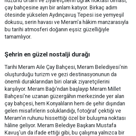
huzurlu ortam ve ziyaretçilerin uğrak noktası olması,
çay bahçesine ayrı bir anlam katıyor. Birkaç adım
ötesinde yükselen Aydınçavuş Tepesi ise yemyeşil
dokusu, serin havası ve Meram'a hâkim manzarasıyla
bu tarihi atmosferi doğanın eşsiz güzelliğiyle
tamamlıyor.
Şehrin en güzel nostalji durağı
Tarihi Meram Aile Çay Bahçesi, Meram Belediyesi'nin
oluşturduğu turizm ve gezi destinasyonunun da
önemli duraklarından biri olarak ziyaretçilerini
karşılıyor. Meram Bağı'ndan başlayıp Meram Millet
Bahçesi'ne uzanan güzergâhın merkezinde yer alan
çay bahçesi, hem Konyalıların hem de şehir dışından
gelen misafirlerin soluklandığı, fotoğraf çektiği ve
Meram'ın ruhunu hissettiği özel bir buluşma noktası
hâline geliyor. Meram Belediye Başkanı Mustafa
Kavuş'un da ifade ettiği gibi, bu çalışma yalnızca bir