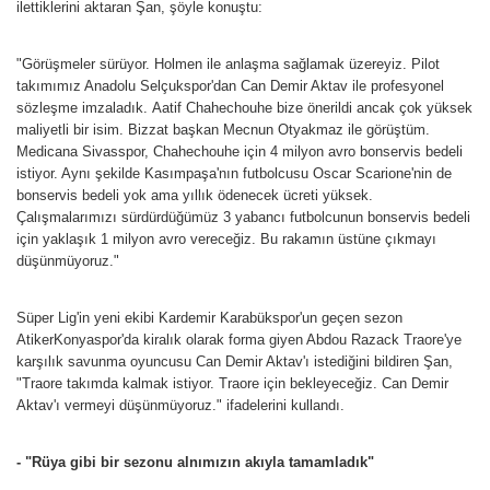
ilettiklerini aktaran Şan, şöyle konuştu:
"Görüşmeler sürüyor. Holmen ile anlaşma sağlamak üzereyiz. Pilot
takımımız Anadolu Selçukspor'dan Can Demir Aktav ile profesyonel
sözleşme imzaladık. Aatif Chahechouhe bize önerildi ancak çok yüksek
maliyetli bir isim. Bizzat başkan Mecnun Otyakmaz ile görüştüm.
Medicana Sivasspor, Chahechouhe için 4 milyon avro bonservis bedeli
istiyor. Aynı şekilde Kasımpaşa'nın futbolcusu Oscar Scarione'nin de
bonservis bedeli yok ama yıllık ödenecek ücreti yüksek.
Çalışmalarımızı sürdürdüğümüz 3 yabancı futbolcunun bonservis bedeli
için yaklaşık 1 milyon avro vereceğiz. Bu rakamın üstüne çıkmayı
düşünmüyoruz."
Süper Lig'in yeni ekibi Kardemir Karabükspor'un geçen sezon
AtikerKonyaspor'da kiralık olarak forma giyen Abdou Razack Traore'ye
karşılık savunma oyuncusu Can Demir Aktav'ı istediğini bildiren Şan,
"Traore takımda kalmak istiyor. Traore için bekleyeceğiz. Can Demir
Aktav'ı vermeyi düşünmüyoruz." ifadelerini kullandı.
- "Rüya gibi bir sezonu alnımızın akıyla tamamladık"