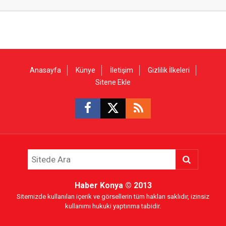
Anasayfa
Künye
İletişim
Gizlilik İlkeleri
Sitene Ekle
Haber Konya
© 2013
Sitemizde kullanılan içerik ve görsellerin tüm hakları saklıdır, izinsiz
kullanımı hukuki yaptırıma tabidir.