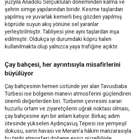
yüzyıla Anadolu Selçukluları döneminden kalma ve
şehrin simge yapılarından biridir. Kesme taşlardan
yapılmış ve yuvarlak kemerli beş gözden yapılmış
köprüde suyun akış yönüne sel yaranlar
yerleştirilmiştir. Tabliyesi yine aynı taşlardan inşa
edilmiştir. Oldukça iyi durumdaki köprü halen
kullanılmakta olup yalnızca yaya trafiğine açıktır.
Çay bahçesi, her ayrıntısıyla misafirlerini
büyülüyor
Çay bahçesinin hemen üstünde yer alan Tavusbaba
Türbesi ise bölgenin manevi atmosferini güçlendiren
önemli değerlerden biri. Türbenin çevresini saran
huzurlu ortam ve ziyaretçilerin uğrak noktası olması,
çay bahçesine ayrı bir anlam katıyor. Birkaç adım
ötesinde yükselen Aydınçavuş Tepesi ise yemyeşil
dokusu, serin havası ve Meram'a hâkim manzarasıyla
bu tarihi atmosferi doğanın eşsiz güzelliğiyle