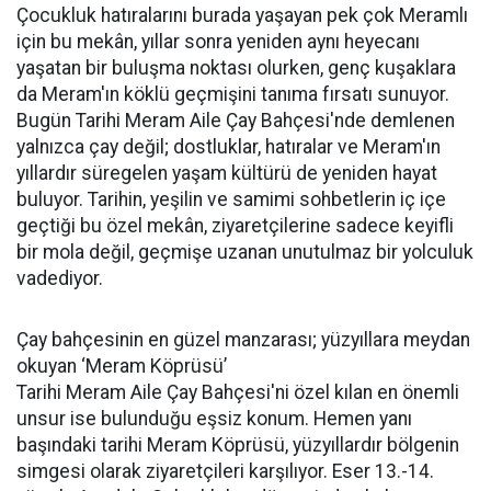
Çocukluk hatıralarını burada yaşayan pek çok Meramlı
için bu mekân, yıllar sonra yeniden aynı heyecanı
yaşatan bir buluşma noktası olurken, genç kuşaklara
da Meram'ın köklü geçmişini tanıma fırsatı sunuyor.
Bugün Tarihi Meram Aile Çay Bahçesi'nde demlenen
yalnızca çay değil; dostluklar, hatıralar ve Meram'ın
yıllardır süregelen yaşam kültürü de yeniden hayat
buluyor. Tarihin, yeşilin ve samimi sohbetlerin iç içe
geçtiği bu özel mekân, ziyaretçilerine sadece keyifli
bir mola değil, geçmişe uzanan unutulmaz bir yolculuk
vadediyor.
Çay bahçesinin en güzel manzarası; yüzyıllara meydan
okuyan ‘Meram Köprüsü’
Tarihi Meram Aile Çay Bahçesi'ni özel kılan en önemli
unsur ise bulunduğu eşsiz konum. Hemen yanı
başındaki tarihi Meram Köprüsü, yüzyıllardır bölgenin
simgesi olarak ziyaretçileri karşılıyor. Eser 13.-14.