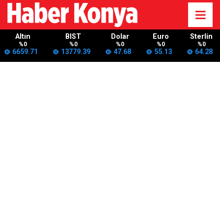
Altın
BIST
Dolar
Euro
Sterlin
%0
%0
%0
%0
%0
6659.71
13779.39
47.68
55.13
64.28