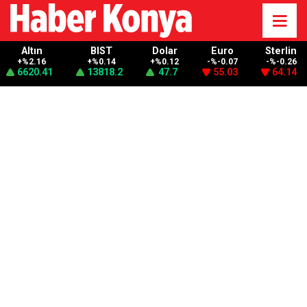
Altın
BIST
Dolar
Euro
Sterlin
+%2.16
+%0.14
+%0.12
-%-0.07
-%-0.26
6620.41
13818.2
47.7
55.03
64.14