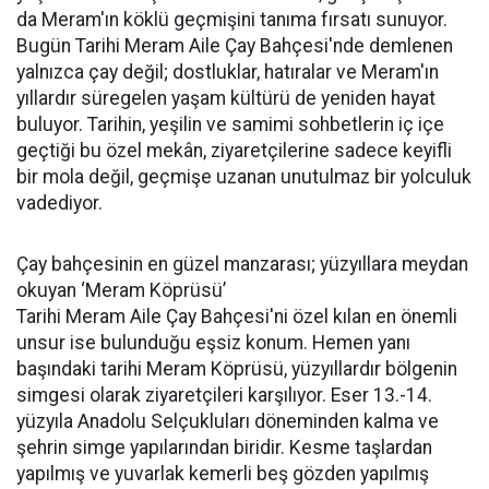
da Meram'ın köklü geçmişini tanıma fırsatı sunuyor.
Bugün Tarihi Meram Aile Çay Bahçesi'nde demlenen
yalnızca çay değil; dostluklar, hatıralar ve Meram'ın
yıllardır süregelen yaşam kültürü de yeniden hayat
buluyor. Tarihin, yeşilin ve samimi sohbetlerin iç içe
geçtiği bu özel mekân, ziyaretçilerine sadece keyifli
bir mola değil, geçmişe uzanan unutulmaz bir yolculuk
vadediyor.
Çay bahçesinin en güzel manzarası; yüzyıllara meydan
okuyan ‘Meram Köprüsü’
Tarihi Meram Aile Çay Bahçesi'ni özel kılan en önemli
unsur ise bulunduğu eşsiz konum. Hemen yanı
başındaki tarihi Meram Köprüsü, yüzyıllardır bölgenin
simgesi olarak ziyaretçileri karşılıyor. Eser 13.-14.
yüzyıla Anadolu Selçukluları döneminden kalma ve
şehrin simge yapılarından biridir. Kesme taşlardan
yapılmış ve yuvarlak kemerli beş gözden yapılmış