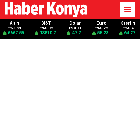
Altın
BIST
Dolar
Euro
Sterlin
+%2.89
+%0.09
+%0.11
+%0.29
+%0.4
6667.55
13810.7
47.7
55.23
64.27