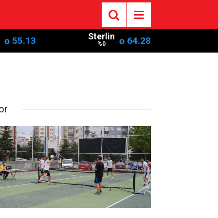
Sterlin
55.13
64.28
%0
or