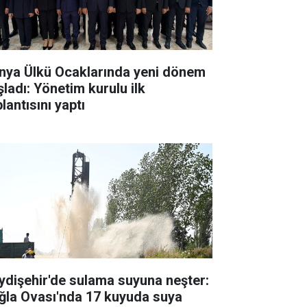
nya Ülkü Ocaklarında yeni dönem
şladı: Yönetim kurulu ilk
lantısını yaptı
ydişehir'de sulama suyuna neşter:
ğla Ovası'nda 17 kuyuda suya