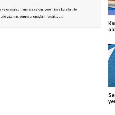
veya imalar, inançlara saldırı içeren, imla kuralları ile
flerle yazılmış yorumlar onaylanmamaktadır.
Ka
ol
Se
ye