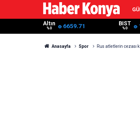
GÜ
Altın
BIST
6659.71
%0
%0
Anasayfa
Spor
Rus atletlerin cezası k