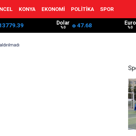
NCEL
KONYA
EKONOMI
POLITIKA
SPOR
Dolar
Euro
13779.39
47.68
%0
%0
aldırılmadı
Sp