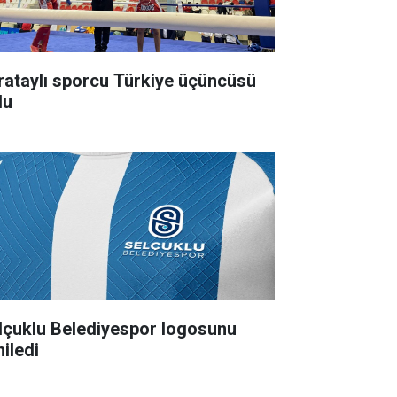
rataylı sporcu Türkiye üçüncüsü
du
lçuklu Belediyespor logosunu
niledi