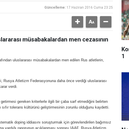
Güncelleme:
17 Haziran 2016 Cuma 23:25
uslararası müsabakalardan men cezasının
Ko
1
rafından uluslararası müsabakalardan men edilen Rus atletlerin,
i, Rusya Atletizm Federasyonuna daha önce verdiği uluslararası
rar verdi.
irmesi gereken kriterlerle ilgili bir çaba sarf etmediğini belirten
sıfır tolerans kültürünü geliştirmesinin zorunlu olduğunu kaydetti.
tematik doping iddiasını soruşturmak için görevlendirilen bağımsız
na vardığı raporunun açıklanması sonrası IAAF, Rusya Atletizm