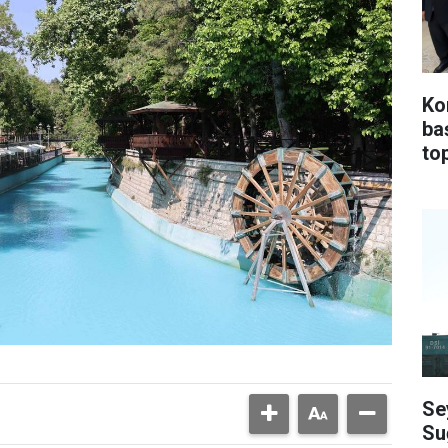
Ko
ba
top
Se
Su