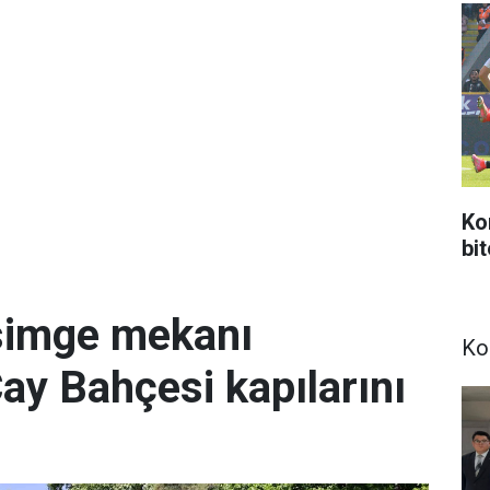
Ko
bi
simge mekanı
Ko
Çay Bahçesi kapılarını