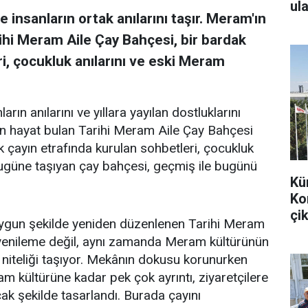
ula
 insanların ortak anılarını taşır. Meram'ın
ihi Meram Aile Çay Bahçesi, bir bardak
i, çocukluk anılarını ve eski Meram
arın anılarını ve yıllara yayılan dostluklarını
en hayat bulan Tarihi Meram Aile Çay Bahçesi
k çayın etrafında kurulan sohbetleri, çocukluk
bugüne taşıyan çay bahçesi, geçmiş ile bugünü
Kü
Ko
çik
uygun şekilde yeniden düzenlenen Tarihi Meram
r yenileme değil, aynı zamanda Meram kültürünün
 niteliği taşıyor. Mekânın dokusu korunurken
m kültürüne kadar pek çok ayrıntı, ziyaretçilere
k şekilde tasarlandı. Burada çayını