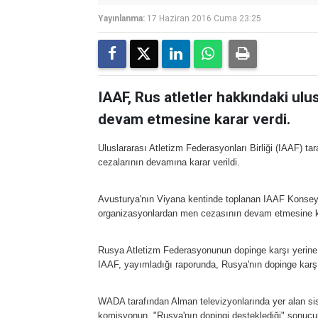
Yayınlanma:
17 Haziran 2016 Cuma 23:25
IAAF, Rus atletler hakkındaki ul
devam etmesine karar verdi.
Uluslararası Atletizm Federasyonları Birliği (IAAF) ta
cezalarının devamına karar verildi.
Avusturya'nın Viyana kentinde toplanan IAAF Konsey
organizasyonlardan men cezasının devam etmesine ka
Rusya Atletizm Federasyonunun dopinge karşı yerine get
IAAF, yayımladığı raporunda, Rusya'nın dopinge karşı 
WADA tarafından Alman televizyonlarında yer alan sis
komisyonun, "Rusya'nın dopingi desteklediği" sonucu