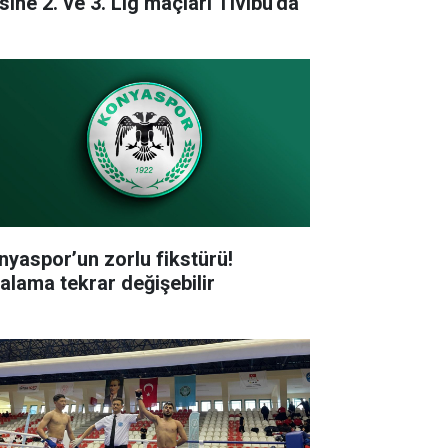
sine 2. ve 3. Lig maçları Tivibu'da
nyaspor’un zorlu fikstürü!
ralama tekrar değişebilir