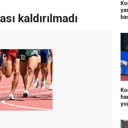
Kon
ya
ası kaldırılmadı
ba
Ko
ha
yo