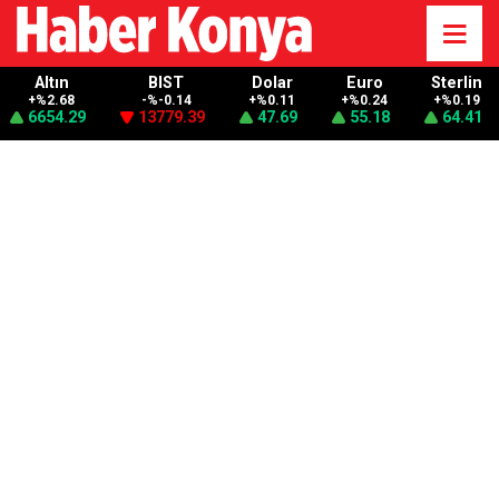
Altın
BIST
Dolar
Euro
Sterlin
+%2.68
-%-0.14
+%0.11
+%0.24
+%0.19
6654.29
13779.39
47.69
55.18
64.41