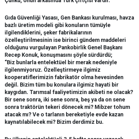
Çünkü, onun arkasında Türk çiftçisi vardır.”
Gıda Güvenliği Yasası, Gen Bankası kurulması, havza
bazlı üretim modeli gibi konuların tümüyle
ilgilendiklerini, şeker fabrikalarının
özelleştirilmesinin ise birinci gündem maddeleri
olduğunu vurgulayan Pankobirlik Genel Başkanı
Recep Konuk, konuşmasını şöyle sürdürdü;
“Biz bunlarla entelektüel bir merak nedeniyle
ilgilenmiyoruz. Özelleştirmeye ilgimiz
kooperatiflerimizin fabrikatör olma hevesinden
değil. Bizim tüm bu konulara ilgimiz hayati bir
kaygıdan. Tarımsal faaliyetimizin akibeti ne olacak?
Bir sene sonra, iki sene sonra, beş ya da on sene
sonra traktörün tekeri dönecek mi? Mibzer tohum
atacak mı? Ve o tarlanın bereketiyle evde kazan
kaynatılabilecek mi? Bizim derdimiz bu.