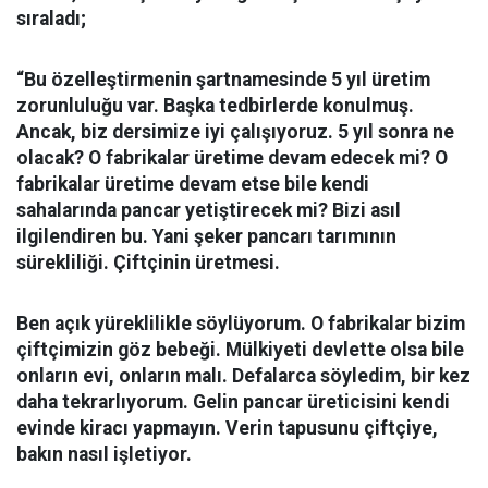
sıraladı;
“Bu özelleştirmenin şartnamesinde 5 yıl üretim
zorunluluğu var. Başka tedbirlerde konulmuş.
Ancak, biz dersimize iyi çalışıyoruz. 5 yıl sonra ne
olacak? O fabrikalar üretime devam edecek mi? O
fabrikalar üretime devam etse bile kendi
sahalarında pancar yetiştirecek mi? Bizi asıl
ilgilendiren bu. Yani şeker pancarı tarımının
sürekliliği. Çiftçinin üretmesi.
Ben açık yüreklilikle söylüyorum. O fabrikalar bizim
çiftçimizin göz bebeği. Mülkiyeti devlette olsa bile
onların evi, onların malı. Defalarca söyledim, bir kez
daha tekrarlıyorum. Gelin pancar üreticisini kendi
evinde kiracı yapmayın. Verin tapusunu çiftçiye,
bakın nasıl işletiyor.