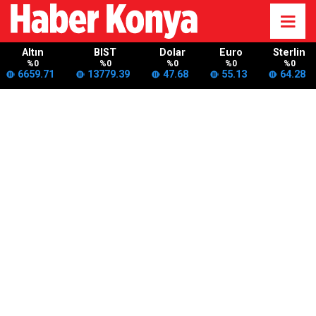
Altın
BIST
Dolar
Euro
Sterlin
%0
%0
%0
%0
%0
6659.71
13779.39
47.68
55.13
64.28