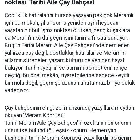
noktası; Tarihi Aile Çay Bahçesi
Çocukluk hatıralarını burada yaşayan pek çok Meramlı
için bu mekân, yıllar sonra yeniden aynı heyecanı
yaşatan bir buluşma noktası olurken, genç kuşaklara
da Meram'ın köklü geçmişini tanıma fırsatı sunuyor.
Bugün Tarihi Meram Aile Çay Bahçesi'nde demlenen
yalnızca çay değil; dostluklar, hatıralar ve Meram'ın
yıllardır süregelen yaşam kültürü de yeniden hayat
buluyor. Tarihin, yeşilin ve samimi sohbetlerin iç içe
geçtiği bu özel mekân, ziyaretçilerine sadece keyifli
bir mola değil, geçmişe uzanan unutulmaz bir yolculuk
vadediyor.
Çay bahçesinin en güzel manzarası; yüzyıllara meydan
okuyan ‘Meram Köprüsü’
Tarihi Meram Aile Çay Bahçesi'ni özel kılan en önemli
unsur ise bulunduğu eşsiz konum. Hemen yanı
başındaki tarihi Meram Köprüsü, yüzyıllardır bölgenin