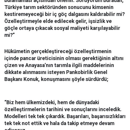
bulamaması açısından önemli. Soruyorum buradan,
Türkiye tarım sektöründen sonucunu kimsenin
kestiremeyeceği bir iç göç dalgasını kaldırabilir mi?
Özelleştirmeyle elde edilecek gelir, işsizlik ve
göçle ortaya çıkacak sosyal maliyeti karşılayabilir
mi?”
Hükümetin gerçekleştireceği özelleştirmenin
içinde pancar üreticisinin olması gerektiğinin altını
çizen ve Anayasa’nın tarımla ilgili maddelerinin
dikkate alınmasını isteyen Pankobirlik Genel
Başkanı Konuk, konuşmasını şöyle sürdürdü;
“Biz hem ülkemizdeki, hem de dünyadaki
özelleştirmelerin tarihini ve sonuçlarını inceledik.
Modelleri tek tek çıkardık. Başarıları, başarısızlıkları
tek tek not ettik ve hala da takip etmeye devam