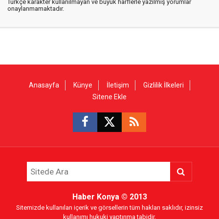
Türkçe karakter kullanılmayan ve büyük harflerle yazılmış yorumlar
onaylanmamaktadır.
Anasayfa
Künye
İletişim
Gizlilik İlkeleri
Sitene Ekle
Haber Konya
© 2013
Sitemizde kullanılan içerik ve görsellerin tüm hakları saklıdır, izinsiz
kullanımı hukuki yaptırıma tabidir.