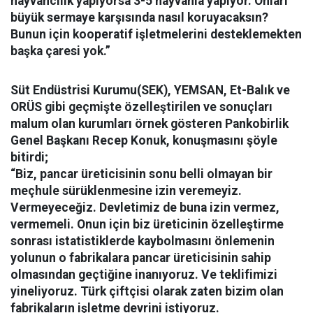
hayvancılık yapıyorsa 3-5 hayvanla yapıyor. Onları
büyük sermaye karşısında nasıl koruyacaksın?
Bunun için kooperatif işletmelerini desteklemekten
başka çaresi yok.”
Süt Endüstrisi Kurumu(SEK), YEMSAN, Et-Balık ve
ORÜS gibi geçmişte özelleştirilen ve sonuçları
malum olan kurumları örnek gösteren Pankobirlik
Genel Başkanı Recep Konuk, konuşmasını şöyle
bitirdi;
“Biz, pancar üreticisinin sonu belli olmayan bir
meçhule sürüklenmesine izin veremeyiz.
Vermeyeceğiz. Devletimiz de buna izin vermez,
vermemeli. Onun için biz üreticinin özelleştirme
sonrası istatistiklerde kaybolmasını önlemenin
yolunun o fabrikalara pancar üreticisinin sahip
olmasından geçtiğine inanıyoruz. Ve teklifimizi
yineliyoruz. Türk çiftçisi olarak zaten bizim olan
fabrikaların işletme devrini istiyoruz.