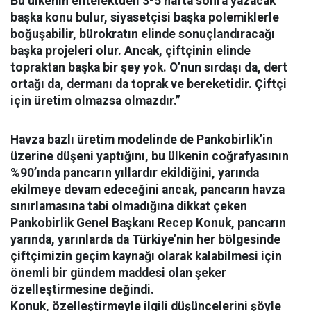
Bu ülkenin entelektüeli 3-5 hafta sonra yazacak
başka konu bulur, siyasetçisi başka polemiklerle
boğuşabilir, bürokratın elinde sonuçlandıracağı
başka projeleri olur. Ancak, çiftçinin elinde
topraktan başka bir şey yok. O’nun sırdaşı da, dert
ortağı da, dermanı da toprak ve bereketidir. Çiftçi
için üretim olmazsa olmazdır.”
Havza bazlı üretim modelinde de Pankobirlik’in
üzerine düşeni yaptığını, bu ülkenin coğrafyasının
%90’ında pancarın yıllardır ekildiğini, yarında
ekilmeye devam edeceğini ancak, pancarın havza
sınırlamasına tabi olmadığına dikkat çeken
Pankobirlik Genel Başkanı Recep Konuk, pancarın
yarında, yarınlarda da Türkiye’nin her bölgesinde
çiftçimizin geçim kaynağı olarak kalabilmesi için
önemli bir gündem maddesi olan şeker
özelleştirmesine değindi.
Konuk, özelleştirmeyle ilgili düşüncelerini şöyle