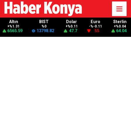
Altın
BIST
Dolar
Euro
Sterlin
+%1.31
%0
+%0.11
-%-0.11
+%0.04
6565.59
13798.82
47.7
55
64.04