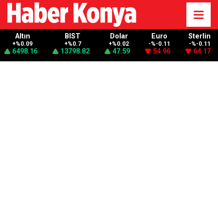
Altın
BIST
Dolar
Euro
Sterlin
+%0.09
+%0.7
+%0.02
-%-0.11
-%-0.11
6498.16
13798.82
47.59
54.96
64.17