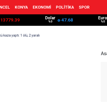
NCEL
KONYA
EKONOMI
POLITIKA
SPOR
Dolar
Eur
13779.39
47.68
%0
%0
 kaza yaptı: 1 ölü, 2 yaralı
As