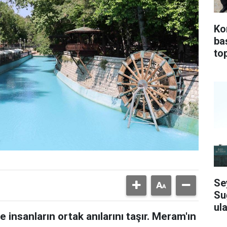
Ko
ba
top
Se
Su
ula
 insanların ortak anılarını taşır. Meram'ın