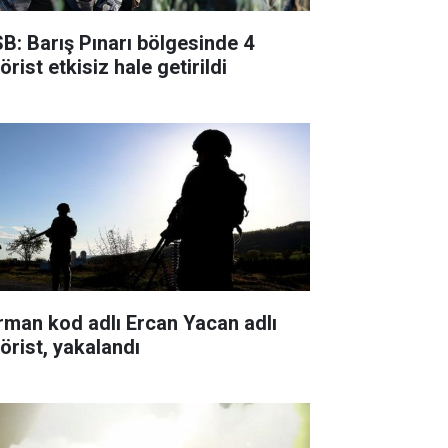
B: Barış Pınarı bölgesinde 4
örist etkisiz hale getirildi
rman kod adlı Ercan Yacan adlı
rörist, yakalandı