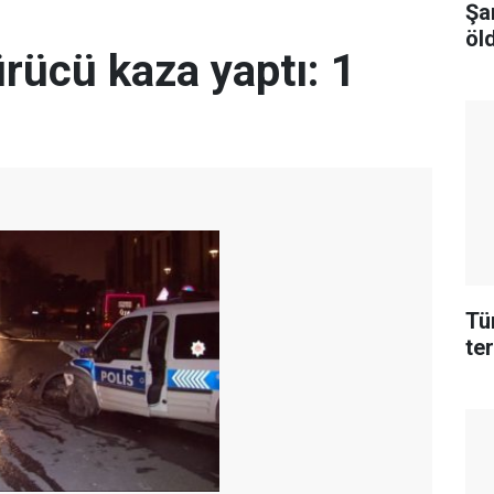
Şa
öld
rücü kaza yaptı: 1
Tü
te