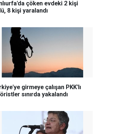
nlıurfa'da çöken evdeki 2 kişi
ü, 8 kişi yaralandı
rkiye'ye girmeye çalışan PKK'lı
röristler sınırda yakalandı