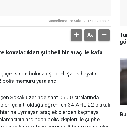
Güncelleme:
28 Şubat 2016 Pazar 09:21
Tü
gö
e kovaladıkları şüpheli bir araç ile kafa
içerisinde bulunan şüpheli şahıs hayatını
2 polis memuru yaralandı.
çen Sokak üzerinde saat 05.00 sıralarında
pleri çalıntı olduğu öğrenilen 34 AHL 22 plakalı
ur ihtarına uymayan araç ekiplerden kaçmaya
Bu
lamacının ardından polis ekipleri ile şüpheli
zerinde kafa kafaya çarpıştı. İhbar üzerine olay