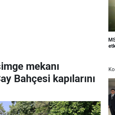
MS
etk
simge mekanı
Ko
Çay Bahçesi kapılarını