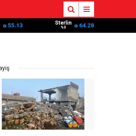
o
Sterlin
55.13
64.28
%0
ayiş