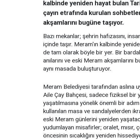
kalbinde yeniden hayat bulan Tar
çayın etrafında kurulan sohbetler
akşamlarını bugüne taşıyor.
Bazı mekanlar; şehrin hafızasını, insanl
içinde taşır. Meram'ın kalbinde yenid
de tam olarak böyle bir yer. Bir barda
anılarını ve eski Meram akşamlarını 
aynı masada buluşturuyor.
Meram Belediyesi tarafından aslına 
Aile Çay Bahçesi, sadece fiziksel bi
yaşatılmasına yönelik önemli bir adım
kullanılan masa ve sandalyelerden ikra
eski Meram günlerini yeniden yaşataca
yudumlayan misafirler; oralet, mısır,
öncesinin sıcaklığını yeniden hissediy