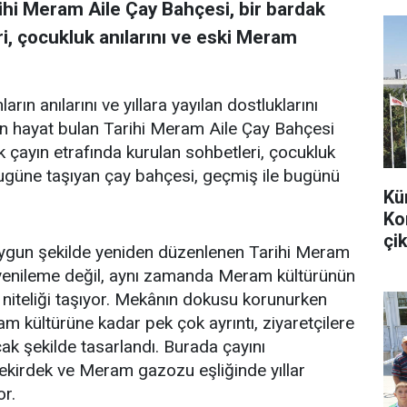
ihi Meram Aile Çay Bahçesi, bir bardak
i, çocukluk anılarını ve eski Meram
arın anılarını ve yıllara yayılan dostluklarını
en hayat bulan Tarihi Meram Aile Çay Bahçesi
k çayın etrafında kurulan sohbetleri, çocukluk
bugüne taşıyan çay bahçesi, geçmiş ile bugünü
Kü
Ko
çik
uygun şekilde yeniden düzenlenen Tarihi Meram
r yenileme değil, aynı zamanda Meram kültürünün
 niteliği taşıyor. Mekânın dokusu korunurken
m kültürüne kadar pek çok ayrıntı, ziyaretçilere
k şekilde tasarlandı. Burada çayını
 çekirdek ve Meram gazozu eşliğinde yıllar
or.