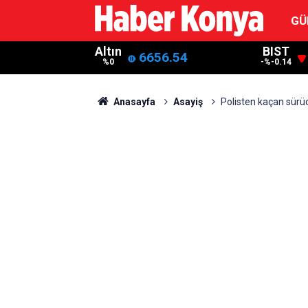
GÜ
Altın
BIST
6656.54
%0
-%-0.14
Anasayfa
Asayiş
Polisten kaçan sürücü