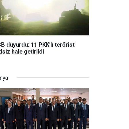
B duyurdu: 11 PKK'lı terörist
isiz hale getirildi
nya