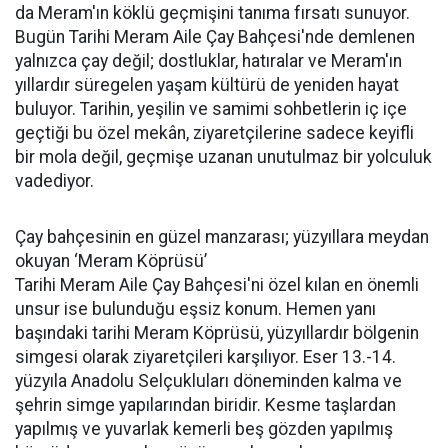
da Meram'ın köklü geçmişini tanıma fırsatı sunuyor.
Bugün Tarihi Meram Aile Çay Bahçesi'nde demlenen
yalnızca çay değil; dostluklar, hatıralar ve Meram'ın
yıllardır süregelen yaşam kültürü de yeniden hayat
buluyor. Tarihin, yeşilin ve samimi sohbetlerin iç içe
geçtiği bu özel mekân, ziyaretçilerine sadece keyifli
bir mola değil, geçmişe uzanan unutulmaz bir yolculuk
vadediyor.
Çay bahçesinin en güzel manzarası; yüzyıllara meydan
okuyan ‘Meram Köprüsü’
Tarihi Meram Aile Çay Bahçesi'ni özel kılan en önemli
unsur ise bulunduğu eşsiz konum. Hemen yanı
başındaki tarihi Meram Köprüsü, yüzyıllardır bölgenin
simgesi olarak ziyaretçileri karşılıyor. Eser 13.-14.
yüzyıla Anadolu Selçukluları döneminden kalma ve
şehrin simge yapılarından biridir. Kesme taşlardan
yapılmış ve yuvarlak kemerli beş gözden yapılmış