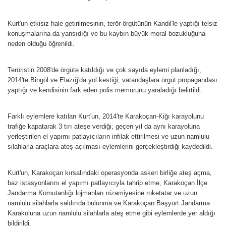
Kurt'un etkisiz hale getirilmesinin, terör örgütünün Kandil'le yaptığı telsiz
konuşmalarına da yansıdığı ve bu kaybın büyük moral bozukluğuna
neden olduğu öğrenildi.
Teröristin 2008'de örgüte katıldığı ve çok sayıda eylemi planladığı,
2014'te Bingöl ve Elazığ'da yol kestiği, vatandaşlara örgüt propagandası
yaptığı ve kendisinin fark eden polis memurunu yaraladığı belirtildi.
Farklı eylemlere katılan Kurt'un, 2014'te Karakoçan-Kiğı karayolunu
trafiğe kapatarak 3 tırı ateşe verdiği, geçen yıl da aynı karayoluna
yerleştirilen el yapımı patlayıcıların infilak ettirilmesi ve uzun namlulu
silahlarla araçlara ateş açılması eylemlerini gerçekleştirdiği kaydedildi.
Kurt'un, Karakoçan kırsalındaki operasyonda askeri birliğe ateş açma,
baz istasyonlarını el yapımı patlayıcıyla tahrip etme, Karakoçan İlçe
Jandarma Komutanlığı lojmanları nizamiyesine roketatar ve uzun
namlulu silahlarla saldırıda bulunma ve Karakoçan Başyurt Jandarma
Karakoluna uzun namlulu silahlarla ateş etme gibi eylemlerde yer aldığı
bildirildi.