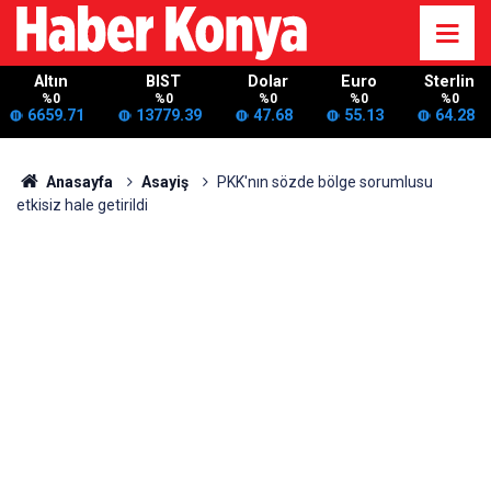
Altın
BIST
Dolar
Euro
Sterlin
%0
%0
%0
%0
%0
6659.71
13779.39
47.68
55.13
64.28
Anasayfa
Asayiş
PKK'nın sözde bölge sorumlusu
etkisiz hale getirildi