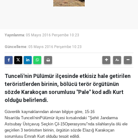
Yayınlanma:
05 Mayıs 2016 Perşembe 10:23
Güncelleme:
05 Mayıs 2016 Perşembe 10:23
Tunceli'nin Pülümür ilçesinde etkisiz hale getirilen
teröristlerden birinin, bölücü terör örgütünün
sözde Karakoçan sorumlusu "Pale" kod adlı Kurt
olduğu belirlendi.
Güvenlik kaynaklarından alınan bilgiye göre, 15-16
Nisan'da Tunceli'ninPülümür ilçesi kırsalındaki "Şehit Jandarma
Astsubay Üstçavuş Seçkin Çil-15Operasyonu"nda silahlarıyla ölü ele
geçirilen 3 teröristten birinin, örgütün sözde Elazığ Karakoçan
sorumlusu Emrah Kurt olduğu tespit edildi.