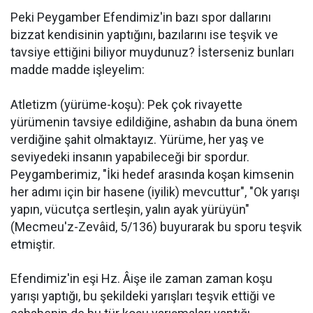
Peki Peygamber Efendimiz'in bazı spor dallarını
bizzat kendisinin yaptığını, bazılarını ise teşvik ve
tavsiye ettiğini biliyor muydunuz? İsterseniz bunları
madde madde işleyelim:
Atletizm (yürüme-koşu): Pek çok rivayette
yürümenin tavsiye edildiğine, ashabın da buna önem
verdiğine şahit olmaktayız. Yürüme, her yaş ve
seviyedeki insanın yapabileceği bir spordur.
Peygamberimiz, "İki hedef arasında koşan kimsenin
her adımı için bir hasene (iyilik) mevcuttur", "Ok yarışı
yapın, vücutça sertleşin, yalın ayak yürüyün"
(Mecmeu'z-Zevâid, 5/136) buyurarak bu sporu teşvik
etmiştir.
Efendimiz'in eşi Hz. Âişe ile zaman zaman koşu
yarışı yaptığı, bu şekildeki yarışları teşvik ettiği ve