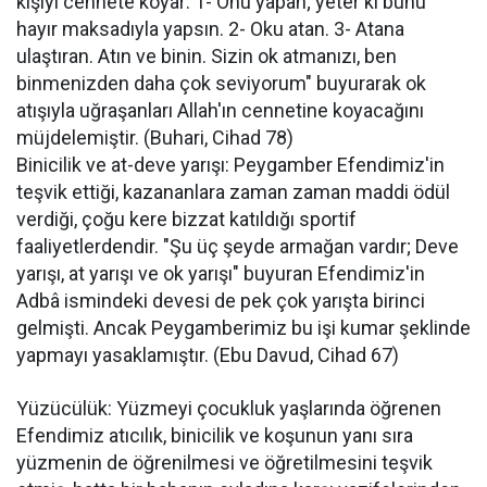
kişiyi cennete koyar: 1- Onu yapan; yeter ki bunu
hayır maksadıyla yapsın. 2- Oku atan. 3- Atana
ulaştıran. Atın ve binin. Sizin ok atmanızı, ben
binmenizden daha çok seviyorum" buyurarak ok
atışıyla uğraşanları Allah'ın cennetine koyacağını
müjdelemiştir. (Buhari, Cihad 78)
Binicilik ve at-deve yarışı: Peygamber Efendimiz'in
teşvik ettiği, kazananlara zaman zaman maddi ödül
verdiği, çoğu kere bizzat katıldığı sportif
faaliyetlerdendir. "Şu üç şeyde armağan vardır; Deve
yarışı, at yarışı ve ok yarışı" buyuran Efendimiz'in
Adbâ ismindeki devesi de pek çok yarışta birinci
gelmişti. Ancak Peygamberimiz bu işi kumar şeklinde
yapmayı yasaklamıştır. (Ebu Davud, Cihad 67)
Yüzücülük: Yüzmeyi çocukluk yaşlarında öğrenen
Efendimiz atıcılık, binicilik ve koşunun yanı sıra
yüzmenin de öğrenilmesi ve öğretilmesini teşvik