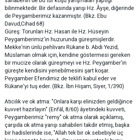
sahabenin de bu tür koşu yarışmaları yaptığı
bilinmektedir. Bir defasında yarışı Hz. Âyşe, diğerinde
de Peygamberimiz kazanmıştır. (Bkz. Ebu
Davud,Cihad 68)
Güreş: Torunları Hz. Hasan ile Hz. Hüseyin
Peygamberimiz'in huzurunda güreşmişlerdir.
Mekke'nin ünlü pehlivanı Rükane b. Abdi Yezid,
Müslaman olmak için, kendine göstermesi gereken
bir mucize olarak güreşmeyi ve Hz. Peygamber'in
güreşte kendisini yenebilmesini şart koşar.
Peygamber Efendimiz de teklifi kabul eder ve
Rükane'yi tuş eder. (Bkz. İbn Hişam, Siyer, 1/390)
Atıcılık ve ok atma: "Onlara karşı elinizden geldiğince
kuvvet hazırlayın" (Enfâl, 8/60) âyetindeki kuvveti,
Peygamberimiz "remy" ok atma olarak açıklamış,
çarşıda ok atma yarışı sahabileri takdir etmiş, başka
bir hadislerinde ise, "Allah tek bir ok sebebiyle üç