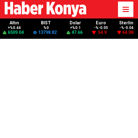
Altın
BIST
Dolar
Euro
Sterlin
+%0.44
%0
+%0.1
-%-0.05
-%-0.04
6509.04
13798.82
47.66
54.9
64.08