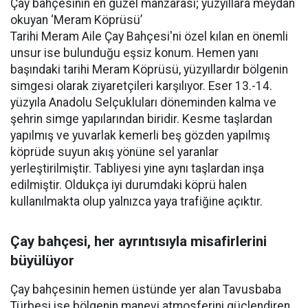
Çay bahçesinin en güzel manzarası; yüzyıllara meydan
okuyan ‘Meram Köprüsü’
Tarihi Meram Aile Çay Bahçesi'ni özel kılan en önemli
unsur ise bulunduğu eşsiz konum. Hemen yanı
başındaki tarihi Meram Köprüsü, yüzyıllardır bölgenin
simgesi olarak ziyaretçileri karşılıyor. Eser 13.-14.
yüzyıla Anadolu Selçukluları döneminden kalma ve
şehrin simge yapılarından biridir. Kesme taşlardan
yapılmış ve yuvarlak kemerli beş gözden yapılmış
köprüde suyun akış yönüne sel yaranlar
yerleştirilmiştir. Tabliyesi yine aynı taşlardan inşa
edilmiştir. Oldukça iyi durumdaki köprü halen
kullanılmakta olup yalnızca yaya trafiğine açıktır.
Çay bahçesi, her ayrıntısıyla misafirlerini
büyülüyor
Çay bahçesinin hemen üstünde yer alan Tavusbaba
Türbesi ise bölgenin manevi atmosferini güçlendiren