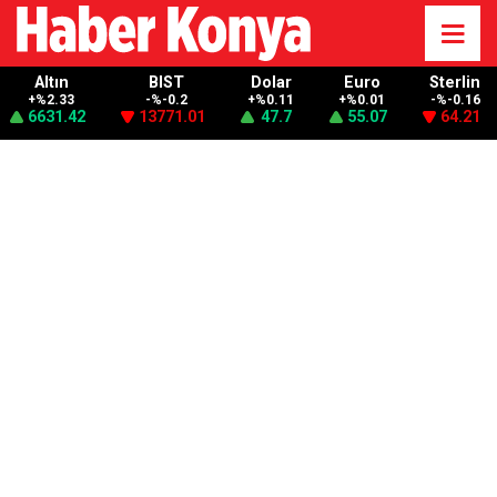
Altın
BIST
Dolar
Euro
Sterlin
+%2.33
-%-0.2
+%0.11
+%0.01
-%-0.16
6631.42
13771.01
47.7
55.07
64.21