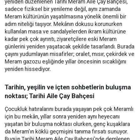
yeniden düzenlenen Tarihi Meram Aile Çay Bahçesi,
sadece fiziksel bir yenileme değil, aynı zamanda
Meram kültürünün yaşatılmasına yönelik önemli bir
adım niteliği taşıyor. Mekânın dokusu korunurken
kullanılan masa ve sandalyelerden ikram kültürüne
kadar pek çok ayrıntı, ziyaretçilere eski Meram
günlerini yeniden yaşatacak şekilde tasarlandı. Burada
çayını yudumlayan misafirler; oralet, mısır, çekirdek ve
Meram gazozu eşliğinde yıllar öncesinin sıcaklığını
yeniden hissediyor.
Tarihin, yeşilin ve içten sohbetlerin buluşma
noktası; Tarihi Aile Çay Bahçesi
Çocukluk hatıralarını burada yaşayan pek çok Meramlı
için bu mekân, yıllar sonra yeniden aynı heyecanı
yaşatan bir buluşma noktası olurken, genç kuşaklara
da Meram'ın köklü geçmişini tanıma fırsatı sunuyor.
Bugün Tarihi Meram Aile Çay Bahçesi'nde demlenen