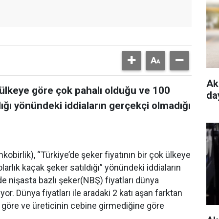
Ak
k ülkeye göre çok pahalı olduğu ve 100
da
dığı yönündeki iddiaların gerçekçi olmadığı
ankobirlik), “Türkiye’de şeker fiyatının bir çok ülkeye
arlık kaçak şeker satıldığı” yönündeki iddiaların
’de nişasta bazlı şeker(NBŞ) fiyatları dünya
ıyor. Dünya fiyatları ile aradaki 2 katı aşan farktan
na göre ve üreticinin cebine girmediğine göre