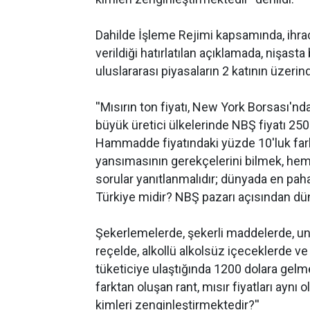
Dahilde İşleme Rejimi kapsamında, ihrac
verildiği hatırlatılan açıklamada, nişasta 
uluslararası piyasaların 2 katının üzerin
''Mısırın ton fiyatı, New York Borsası'n
büyük üretici ülkelerinde NBŞ fiyatı 250
Hammadde fiyatındaki yüzde 10'luk farkı
yansımasının gerekçelerini bilmek, hem
sorular yanıtlanmalıdır; dünyada en pah
Türkiye midir? NBŞ pazarı açısından dü
Şekerlemelerde, şekerli maddelerde, u
reçelde, alkollü alkolsüz içeceklerde ve 
tüketiciye ulaştığında 1200 dolara gelmek
farktan oluşan rant, mısır fiyatları aynı
kimleri zenginleştirmektedir?''