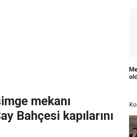
Me
ol
simge mekanı
Ko
Çay Bahçesi kapılarını