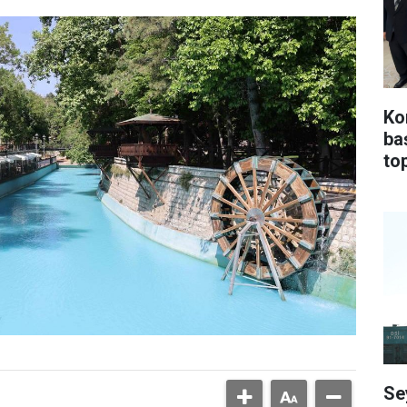
Ko
ba
top
Se