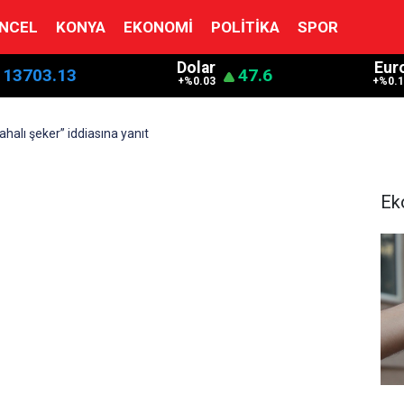
NCEL
KONYA
EKONOMI
POLITIKA
SPOR
Dolar
Eur
13703.13
47.6
+%0.03
+%0.1
ahalı şeker” iddiasına yanıt
Ek