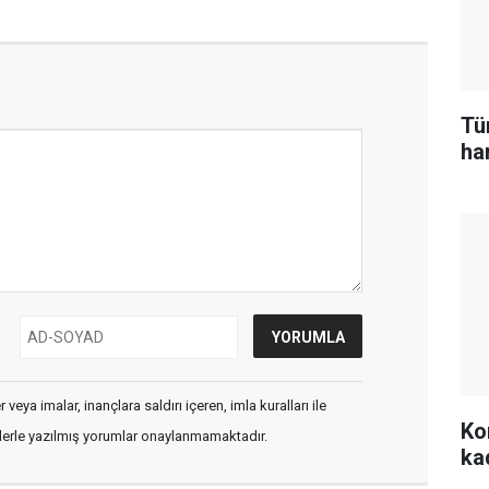
Tü
ham
veya imalar, inançlara saldırı içeren, imla kuralları ile
Kon
flerle yazılmış yorumlar onaylanmamaktadır.
ka