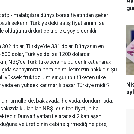
Ak
gü
atçı-imalatçılara dünya borsa fiyatından şeker
bazlı şekerin Türkiye'deki satış fiyatlarının ise
de olduğuna dikkat çekilerek, şöyle denildi:
da 302 dolar, Türkiye'de 331 dolar. Dünyanın en
-500 dolar, Türkiye'de ise 1200 dolardır.
n, NBŞ'de Türk tüketicisine bu denli katlanarak
 gıda sanayimizin hem de milletimizin hakkıdır. Şu
alı yüksek fruktozlu mısır şurubu tüketen ülke
Nis
nyada en yüksek kar marjlı pazar Türkiye midir?
ayl
nlu mamullerde, baklavada, helvada, dondurmada,
sakızda kullanılan NBŞ'lerin ton fiyatı, nihai
tedir. Dünya fiyatları ile aradaki 2 katı aşan
 olduğuna ve üreticinin cebine girmediğine göre,