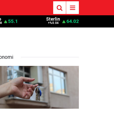
o
Sterlin
55.1
64.02
8
+%0.04
onomi