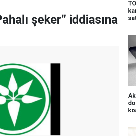
TO
ka
Pahalı şeker” iddiasına
sa
Ak
do
koş