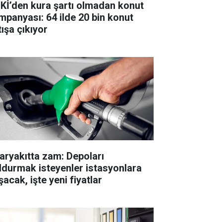
Kİ’den kura şartı olmadan konut
mpanyası: 64 ilde 20 bin konut
tışa çıkıyor
aryakıtta zam: Depoları
ldurmak isteyenler istasyonlara
acak, işte yeni fiyatlar