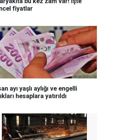
aryakıta bu kez zam var! İşte
ncel fiyatlar
an ayı yaşlı aylığı ve engelli
ıkları hesaplara yatırıldı