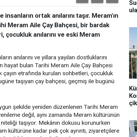
Su
ula
 insanların ortak anılarını taşır. Meram'ın
ihi Meram Aile Çay Bahçesi, bir bardak
i, çocukluk anılarını ve eski Meram
arın anılarını ve yıllara yayılan dostluklarını
en hayat bulan Tarihi Meram Aile Çay Bahçesi
k çayın etrafında kurulan sohbetleri, çocukluk
bugüne taşıyan çay bahçesi, geçmiş ile bugünü
Kü
Ko
çik
uygun şekilde yeniden düzenlenen Tarihi Meram
r yenileme değil, aynı zamanda Meram kültürünün
 niteliği taşıyor. Mekânın dokusu korunurken
m kültürüne kadar pek çok ayrıntı, ziyaretçilere