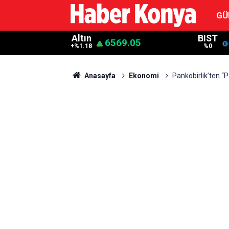
GÜ
Altın
BIST
6569.05
+%1.18
%0
Anasayfa
Ekonomi
Pankobirlik’ten “P