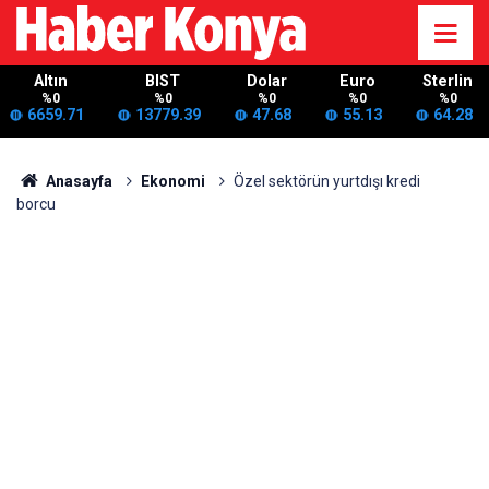
Altın
BIST
Dolar
Euro
Sterlin
%0
%0
%0
%0
%0
6659.71
13779.39
47.68
55.13
64.28
Anasayfa
Ekonomi
Özel sektörün yurtdışı kredi
borcu