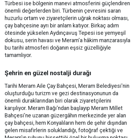
Türbesi ise bölgenin manevi atmosferini güçlendiren
önemli değerlerden biri. Türbenin çevresini saran
huzurlu ortam ve ziyaretçilerin uğrak noktası olması,
çay bahçesine ayrı bir anlam katıyor. Birkaç adım
ötesinde yükselen Aydınçavuş Tepesi ise yemyeşil
dokusu, serin havası ve Meram'a hâkim manzarasıyla
bu tarihi atmosferi doğanın eşsiz güzelliğiyle
tamamlıyor.
Şehrin en güzel nostalji durağı
Tarihi Meram Aile Çay Bahçesi, Meram Belediyesi'nin
oluşturduğu turizm ve gezi destinasyonunun da
önemli duraklarından biri olarak ziyaretçilerini
karşılıyor. Meram Bağı'ndan başlayıp Meram Millet
Bahçesi'ne uzanan güzergâhın merkezinde yer alan
çay bahçesi, hem Konyalıların hem de şehir dışından
gelen misafirlerin soluklandığı, fotoğraf çektiği ve
Meram'ın ruhunu hissettiği özel bir buluşma noktası