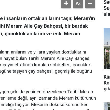
Se
Su
ula
 insanların ortak anılarını taşır. Meram'ın
ihi Meram Aile Çay Bahçesi, bir bardak
i, çocukluk anılarını ve eski Meram
arın anılarını ve yıllara yayılan dostluklarını
en hayat bulan Tarihi Meram Aile Çay Bahçesi
k çayın etrafında kurulan sohbetleri, çocukluk
bugüne taşıyan çay bahçesi, geçmiş ile bugünü
Kü
Ko
çik
uygun şekilde yeniden düzenlenen Tarihi Meram
r yenileme değil, aynı zamanda Meram kültürünün
 niteliği taşıyor. Mekânın dokusu korunurken