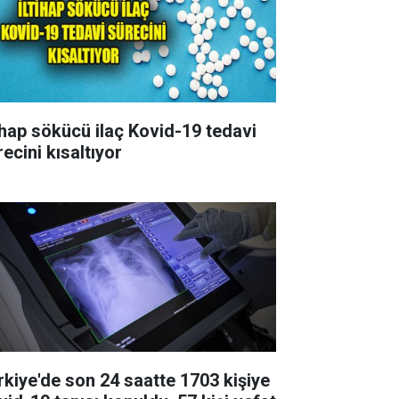
tihap sökücü ilaç Kovid-19 tedavi
ecini kısaltıyor
rkiye'de son 24 saatte 1703 kişiye