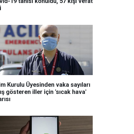
vid-19 tanısı konuldu, 57 kişi vefat
i
lim Kurulu Üyesinden vaka sayıları
ış gösteren iller için 'sıcak hava'
arısı