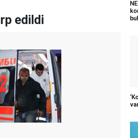
NE
ko
rp edildi
bu
‘K
var