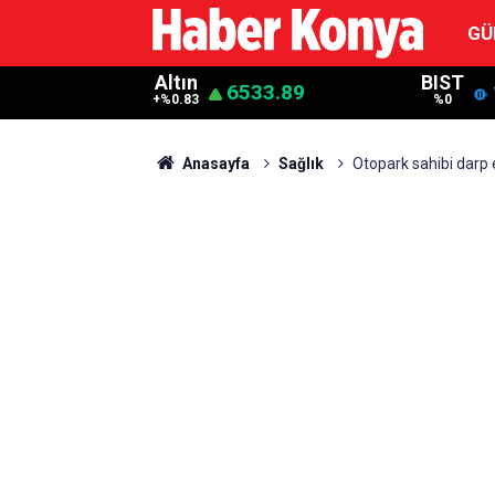
GÜ
Altın
BIST
6533.89
+%0.83
%0
Anasayfa
Sağlık
Otopark sahibi darp e