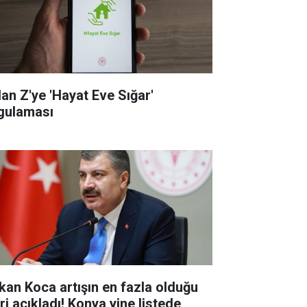
dan Z'ye 'Hayat Eve Sığar'
gulaması
kan Koca artışın en fazla olduğu
eri açıkladı! Konya yine listede