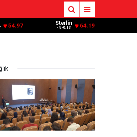
Sterlin
54.97
64.19
7
-%-0.13
ğlık