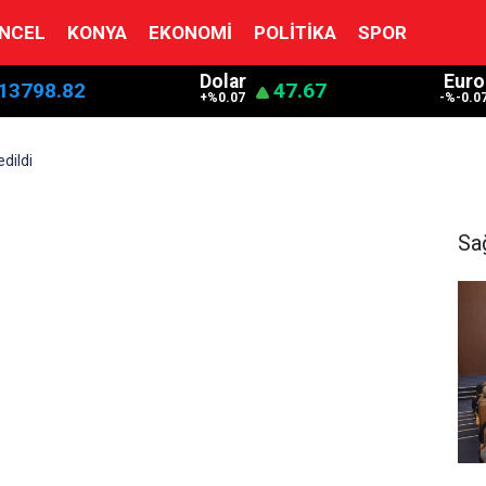
NCEL
KONYA
EKONOMI
POLITIKA
SPOR
Dolar
Euro
13798.82
47.67
+%0.07
-%-0.0
dildi
Sa