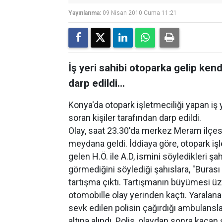
Yayınlanma:
09 Nisan 2010 Cuma 11:21
İş yeri sahibi otoparka gelip kend
darp edildi...
Konya'da otopark işletmeciliği yapan iş y
soran kişiler tarafından darp edildi.
Olay, saat 23.30'da merkez Meram ilçes
meydana geldi. İddiaya göre, otopark işl
gelen H.Ö. ile A.D, ismini söyledikleri ş
görmediğini söylediği şahıslara, "Burası b
tartışma çıktı. Tartışmanın büyümesi üze
otomobille olay yerinden kaçtı. Yaralana
sevk edilen polisin çağırdığı ambulans
altına alındı. Polis, olaydan sonra kaçan