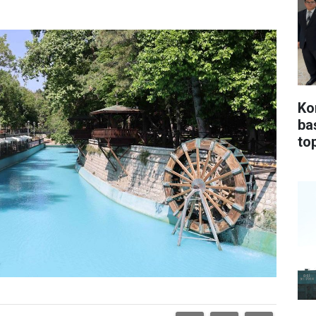
Ko
ba
top