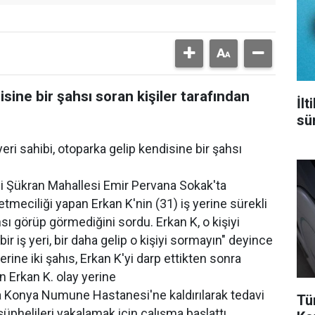
isine bir şahsı soran kişiler tarafından
İl
sür
eri sahibi, otoparka gelip kendisine bir şahsı
i Şükran Mahallesi Emir Pervana Sokak'ta
etmeciliği yapan Erkan K'nin (31) iş yerine sürekli
ahsı görüp görmediğini sordu. Erkan K, o kişiyi
ir iş yeri, bir daha gelip o kişiyi sormayın" deyince
rine iki şahıs, Erkan K'yi darp ettikten sonra
n Erkan K. olay yerine
la Konya Numune Hastanesi'ne kaldırılarak tedavi
Tü
 şüphelileri yakalamak için çalışma başlattı.