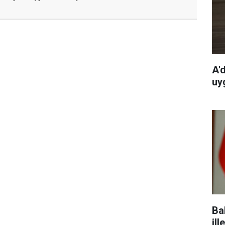
A'
uy
Ba
ill