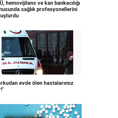
Ü, hemovijilans ve kan bankacılığı
nusunda sağlık profesyonellerini
luşturdu
orkudan evde ölen hastalarımız
!’