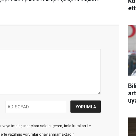
Ko
ett
Bi
art
uy
veya imalar, inançlara saldırı içeren, imla kuralları ile
flerle yazılmış yorumlar onaylanmamaktadır.