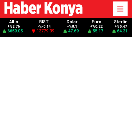
Altın
BIST
Dolar
Euro
Sterlin
+%2.76
-%-0.14
+%0.1
+%0.22
+%0.47
6659.05
13779.39
47.69
55.17
64.31