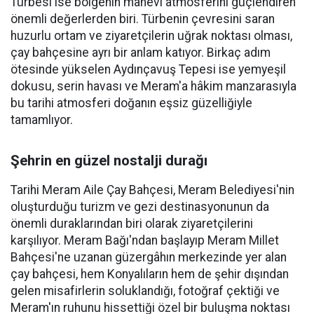
Türbesi ise bölgenin manevi atmosferini güçlendiren
önemli değerlerden biri. Türbenin çevresini saran
huzurlu ortam ve ziyaretçilerin uğrak noktası olması,
çay bahçesine ayrı bir anlam katıyor. Birkaç adım
ötesinde yükselen Aydınçavuş Tepesi ise yemyeşil
dokusu, serin havası ve Meram'a hâkim manzarasıyla
bu tarihi atmosferi doğanın eşsiz güzelliğiyle
tamamlıyor.
Şehrin en güzel nostalji durağı
Tarihi Meram Aile Çay Bahçesi, Meram Belediyesi'nin
oluşturduğu turizm ve gezi destinasyonunun da
önemli duraklarından biri olarak ziyaretçilerini
karşılıyor. Meram Bağı'ndan başlayıp Meram Millet
Bahçesi'ne uzanan güzergâhın merkezinde yer alan
çay bahçesi, hem Konyalıların hem de şehir dışından
gelen misafirlerin soluklandığı, fotoğraf çektiği ve
Meram'ın ruhunu hissettiği özel bir buluşma noktası