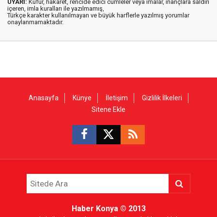
UYARI:
Küfür, hakaret, rencide edici cümleler veya imalar, inançlara saldırı
içeren, imla kuralları ile yazılmamış,
Türkçe karakter kullanılmayan ve büyük harflerle yazılmış yorumlar
onaylanmamaktadır.
Anasayfa
Künye
İletişim
Gizlilik İlkeleri
Sitene Ekle
Haber Konya
© 2013