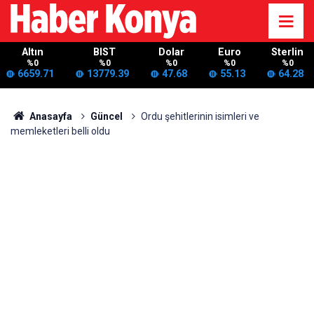
Altın
BIST
Dolar
Euro
Sterlin
%0
%0
%0
%0
%0
6659.71
13779.39
47.68
55.13
64.28
Anasayfa
Güncel
Ordu şehitlerinin isimleri ve
memleketleri belli oldu