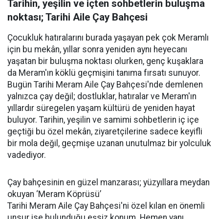
Tarihin, yeşilin ve içten sohbetlerin buluşma
noktası; Tarihi Aile Çay Bahçesi
Çocukluk hatıralarını burada yaşayan pek çok Meramlı
için bu mekân, yıllar sonra yeniden aynı heyecanı
yaşatan bir buluşma noktası olurken, genç kuşaklara
da Meram'ın köklü geçmişini tanıma fırsatı sunuyor.
Bugün Tarihi Meram Aile Çay Bahçesi'nde demlenen
yalnızca çay değil; dostluklar, hatıralar ve Meram'ın
yıllardır süregelen yaşam kültürü de yeniden hayat
buluyor. Tarihin, yeşilin ve samimi sohbetlerin iç içe
geçtiği bu özel mekân, ziyaretçilerine sadece keyifli
bir mola değil, geçmişe uzanan unutulmaz bir yolculuk
vadediyor.
Çay bahçesinin en güzel manzarası; yüzyıllara meydan
okuyan ‘Meram Köprüsü’
Tarihi Meram Aile Çay Bahçesi'ni özel kılan en önemli
unsur ise bulunduğu eşsiz konum. Hemen yanı