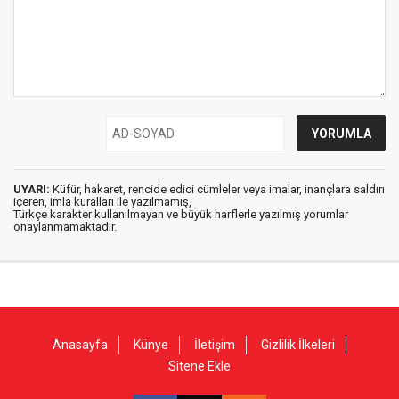
UYARI:
Küfür, hakaret, rencide edici cümleler veya imalar, inançlara saldırı
içeren, imla kuralları ile yazılmamış,
Türkçe karakter kullanılmayan ve büyük harflerle yazılmış yorumlar
onaylanmamaktadır.
Anasayfa
Künye
İletişim
Gizlilik İlkeleri
Sitene Ekle