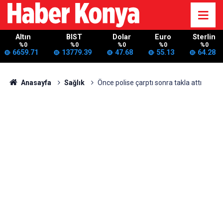
Altın
BIST
Dolar
Euro
Sterlin
%0
%0
%0
%0
%0
6659.71
13779.39
47.68
55.13
64.28
Anasayfa
Sağlık
Önce polise çarptı sonra takla attı