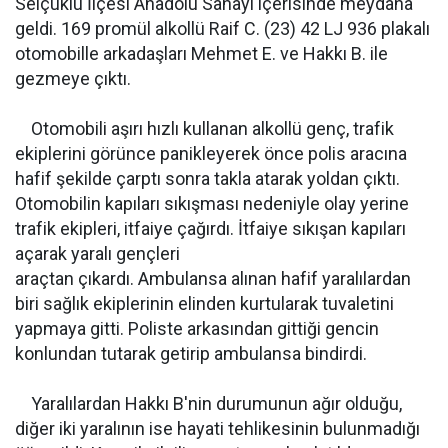
Selçuklu İlçesi Anadolu Sanayi içerisinde meydana
geldi. 169 promül alkollü Raif C. (23) 42 LJ 936 plakalı
otomobille arkadaşları Mehmet E. ve Hakkı B. ile
gezmeye çıktı.
Otomobili aşırı hızlı kullanan alkollü genç, trafik
ekiplerini görünce panikleyerek önce polis aracına
hafif şekilde çarptı sonra takla atarak yoldan çıktı.
Otomobilin kapıları sıkışması nedeniyle olay yerine
trafik ekipleri, itfaiye çağırdı. İtfaiye sıkışan kapıları
açarak yaralı gençleri
araçtan çıkardı. Ambulansa alınan hafif yaralılardan
biri sağlık ekiplerinin elinden kurtularak tuvaletini
yapmaya gitti. Poliste arkasından gittiği gencin
konlundan tutarak getirip ambulansa bindirdi.
Yaralılardan Hakkı B'nin durumunun ağır olduğu,
diğer iki yaralının ise hayati tehlikesinin bulunmadığı