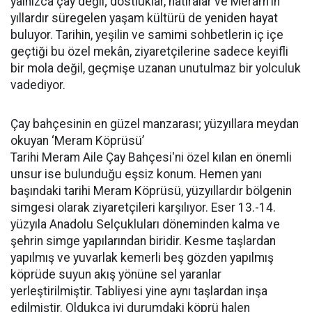
yalnızca çay değil; dostluklar, hatıralar ve Meram'ın
yıllardır süregelen yaşam kültürü de yeniden hayat
buluyor. Tarihin, yeşilin ve samimi sohbetlerin iç içe
geçtiği bu özel mekân, ziyaretçilerine sadece keyifli
bir mola değil, geçmişe uzanan unutulmaz bir yolculuk
vadediyor.
Çay bahçesinin en güzel manzarası; yüzyıllara meydan
okuyan ‘Meram Köprüsü’
Tarihi Meram Aile Çay Bahçesi'ni özel kılan en önemli
unsur ise bulunduğu eşsiz konum. Hemen yanı
başındaki tarihi Meram Köprüsü, yüzyıllardır bölgenin
simgesi olarak ziyaretçileri karşılıyor. Eser 13.-14.
yüzyıla Anadolu Selçukluları döneminden kalma ve
şehrin simge yapılarından biridir. Kesme taşlardan
yapılmış ve yuvarlak kemerli beş gözden yapılmış
köprüde suyun akış yönüne sel yaranlar
yerleştirilmiştir. Tabliyesi yine aynı taşlardan inşa
edilmiştir. Oldukça iyi durumdaki köprü halen