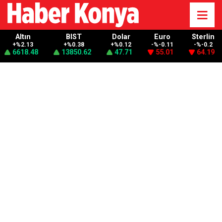
Altın
BIST
Dolar
Euro
Sterlin
+%2.13
+%0.38
+%0.12
-%-0.11
-%-0.2
6618.48
13850.62
47.71
55.01
64.19