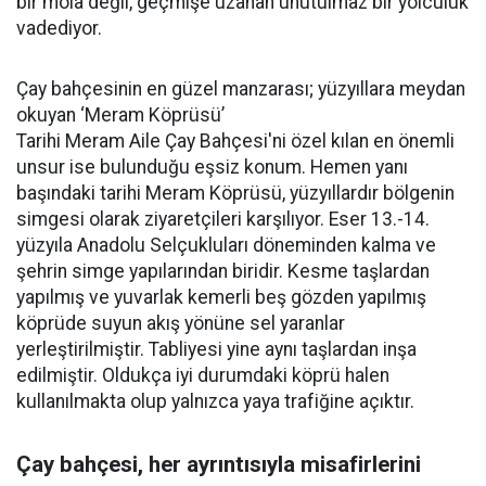
bir mola değil, geçmişe uzanan unutulmaz bir yolculuk
vadediyor.
Çay bahçesinin en güzel manzarası; yüzyıllara meydan
okuyan ‘Meram Köprüsü’
Tarihi Meram Aile Çay Bahçesi'ni özel kılan en önemli
unsur ise bulunduğu eşsiz konum. Hemen yanı
başındaki tarihi Meram Köprüsü, yüzyıllardır bölgenin
simgesi olarak ziyaretçileri karşılıyor. Eser 13.-14.
yüzyıla Anadolu Selçukluları döneminden kalma ve
şehrin simge yapılarından biridir. Kesme taşlardan
yapılmış ve yuvarlak kemerli beş gözden yapılmış
köprüde suyun akış yönüne sel yaranlar
yerleştirilmiştir. Tabliyesi yine aynı taşlardan inşa
edilmiştir. Oldukça iyi durumdaki köprü halen
kullanılmakta olup yalnızca yaya trafiğine açıktır.
Çay bahçesi, her ayrıntısıyla misafirlerini