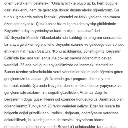
önem verdiklerini belirterek, “Onlarla birlikte oluyoruz ki, hem bugüne
dair isteklerini, hem de geleceğe dönük düşüncelerini öğreniyoruz. Bu
tür buluşmalarda onlara ilçemizi, yöremizi ve farklı yönlerini tanıtmaya
özen gösteriyoruz. Çünkü onlar bizim ilçemizden ayrılıp gittiklerinde
Beyşehir’in deyim yerindeyse tanıtım elçisi olacaklar” dedi.
SÜ Beyşehir Meslek Yüksekokulu’nda katıldığı bir program sonrasında
bir araya geldikleri öğrencilerle Beyşehir üzerine ve geleceğe dair sohbet
ettiklerini hatırlatan Özaltun, “Konu açıldığında, yönelttiğimiz ‘Beyşehir
Gölü’nde kaç ada var’ sorusuna çok az sayıda öğrencimiz cevap
verebildi. 33 ada olduğunu söylediğimizde de inanmak istemediler.
Bunun üzerine yüksekokulda yerel yönetimler bölümünde öğrenim gören
gençlerimize bu adaları göl üzerinde gezi programı düzenleyerek
tanıtmak istedik. Şu anda Beyşehir denizinin üzerinde tur yapıyoruz ve
gençlerimizle adalarımızı, coğrafi güzellikleri, Anamas Dağı ile
Beyşehir’in doğal güzelliklerini göl üzerinde konuşuyoruz. Aramızda olan
öğrencilerimiz Türkiye’nin 25 farklı yerinden geliyor. Eğer biz onlara bu
bölgenin doğal güzelliklerini, tarihini, doğasını, coğrafyasını yeterince
anlatabilirsek, bu kardeşlerimiz de mesleki hayatlarını idame
ettirecekleri gidecekleri yerlerde Beyşehir’i anlatacaklar, tanıtacaklar,