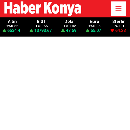
Altın
BIST
Dolar
Euro
Sterlin
+%0.65
+%0.66
+%0.02
+%0.05
-%-0.1
6534.4
13793.67
47.59
55.07
64.23