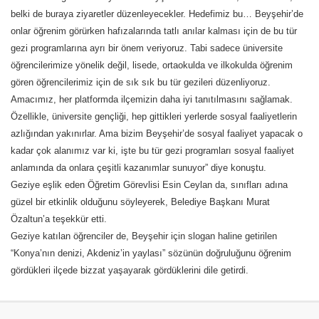
belki de buraya ziyaretler düzenleyecekler. Hedefimiz bu… Beyşehir’de
onlar öğrenim görürken hafızalarında tatlı anılar kalması için de bu tür
gezi programlarına ayrı bir önem veriyoruz. Tabi sadece üniversite
öğrencilerimize yönelik değil, lisede, ortaokulda ve ilkokulda öğrenim
gören öğrencilerimiz için de sık sık bu tür gezileri düzenliyoruz.
Amacımız, her platformda ilçemizin daha iyi tanıtılmasını sağlamak.
Özellikle, üniversite gençliği, hep gittikleri yerlerde sosyal faaliyetlerin
azlığından yakınırlar. Ama bizim Beyşehir’de sosyal faaliyet yapacak o
kadar çok alanımız var ki, işte bu tür gezi programları sosyal faaliyet
anlamında da onlara çeşitli kazanımlar sunuyor” diye konuştu.
Geziye eşlik eden Öğretim Görevlisi Esin Ceylan da, sınıfları adına
güzel bir etkinlik olduğunu söyleyerek, Belediye Başkanı Murat
Özaltun’a teşekkür etti.
Geziye katılan öğrenciler de, Beyşehir için slogan haline getirilen
“Konya’nın denizi, Akdeniz’in yaylası” sözünün doğruluğunu öğrenim
gördükleri ilçede bizzat yaşayarak gördüklerini dile getirdi.