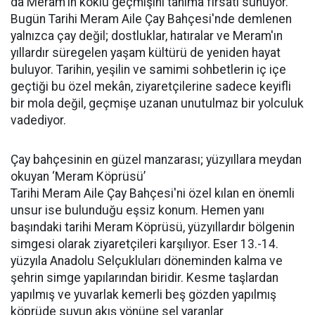
da Meram'ın köklü geçmişini tanıma fırsatı sunuyor.
Bugün Tarihi Meram Aile Çay Bahçesi'nde demlenen
yalnızca çay değil; dostluklar, hatıralar ve Meram'ın
yıllardır süregelen yaşam kültürü de yeniden hayat
buluyor. Tarihin, yeşilin ve samimi sohbetlerin iç içe
geçtiği bu özel mekân, ziyaretçilerine sadece keyifli
bir mola değil, geçmişe uzanan unutulmaz bir yolculuk
vadediyor.
Çay bahçesinin en güzel manzarası; yüzyıllara meydan
okuyan ‘Meram Köprüsü’
Tarihi Meram Aile Çay Bahçesi'ni özel kılan en önemli
unsur ise bulunduğu eşsiz konum. Hemen yanı
başındaki tarihi Meram Köprüsü, yüzyıllardır bölgenin
simgesi olarak ziyaretçileri karşılıyor. Eser 13.-14.
yüzyıla Anadolu Selçukluları döneminden kalma ve
şehrin simge yapılarından biridir. Kesme taşlardan
yapılmış ve yuvarlak kemerli beş gözden yapılmış
köprüde suyun akış yönüne sel yaranlar