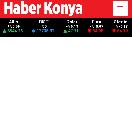
Altın
BIST
Dolar
Euro
Sterlin
+%0.99
%0
+%0.13
-%-0.07
-%-0.13
6544.25
13798.82
47.71
54.98
64.19