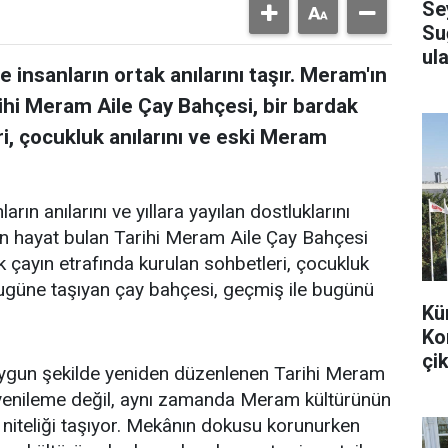
Se
Su
ula
 insanların ortak anılarını taşır. Meram'ın
ihi Meram Aile Çay Bahçesi, bir bardak
i, çocukluk anılarını ve eski Meram
arın anılarını ve yıllara yayılan dostluklarını
en hayat bulan Tarihi Meram Aile Çay Bahçesi
k çayın etrafında kurulan sohbetleri, çocukluk
bugüne taşıyan çay bahçesi, geçmiş ile bugünü
Kü
Ko
çik
uygun şekilde yeniden düzenlenen Tarihi Meram
r yenileme değil, aynı zamanda Meram kültürünün
 niteliği taşıyor. Mekânın dokusu korunurken