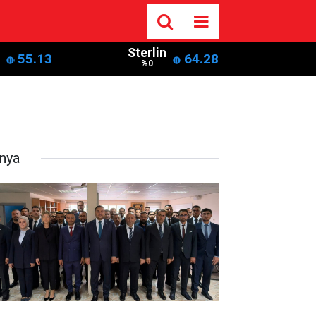
Sterlin
55.13
64.28
%0
nya