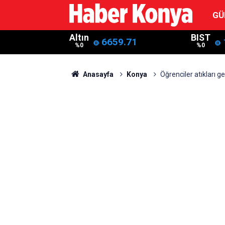
GÜ
Altın
BIST
6659.71
%0
%0
Anasayfa
Konya
Öğrenciler atıkları 