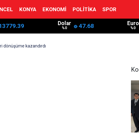
NCEL
KONYA
EKONOMI
POLITIKA
SPOR
Dolar
Euro
13779.39
47.68
%0
%0
geri dönüşüme kazandırdı
Ko