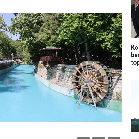
Ko
ba
top