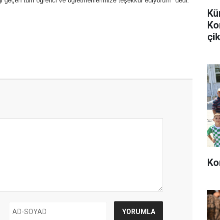
i geçen tüm öğrenci ve öğretmenlerimize teşekkür ediyorum" dedi.
Kü
Ko
çik
Ko