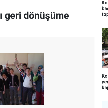
Ko
ba
rı geri dönüşüme
top
Ko
ye
kap