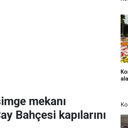
Ko
ala
simge mekanı
Ko
Çay Bahçesi kapılarını