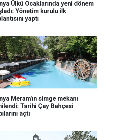
nya Ülkü Ocaklarında yeni dönem
şladı: Yönetim kurulu ilk
lantısını yaptı
nya Meram'ın simge mekanı
nilendi: Tarihi Çay Bahçesi
ılarını açtı