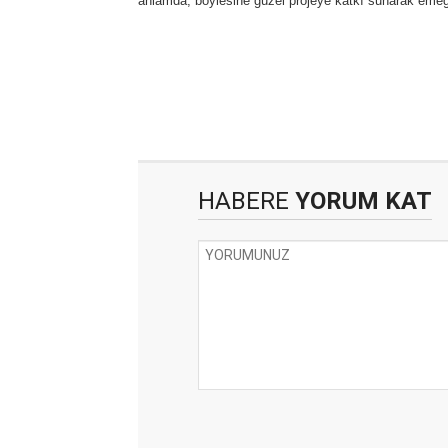
anlamda, böylesine güzel projeye katkı sunarak emeğ
HABERE
YORUM KAT