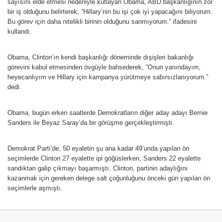
sayısını elde etmesi nedeniyle kutlayan Obama, ABD başkanlığının zor
bir iş olduğunu belirterek, “Hillary’nin bu işi çok iyi yapacağını biliyorum.
Bu görev için daha nitelikli birinin olduğunu sanmıyorum.” ifadesini
kullandı.
Obama, Clinton’ın kendi başkanlığı döneminde dışişleri bakanlığı
görevini kabul etmesinden övgüyle bahsederek, “Onun yanındayım,
heyecanlıyım ve Hillary için kampanya yürütmeye sabırsızlanıyorum.”
dedi.
Obama, bugün erken saatlerde Demokratların diğer aday adayı Bernie
Sanders ile Beyaz Saray’da bir görüşme gerçekleştirmişti.
Demokrat Parti’de, 50 eyaletin şu ana kadar 49’unda yapılan ön
seçimlerde Clinton 27 eyalette ipi göğüslerken, Sanders 22 eyalette
sandıktan galip çıkmayı başarmıştı. Clinton, partinin adaylığını
kazanmak için gereken delege salt çoğunluğunu önceki gün yapılan ön
seçimlerle aşmıştı.