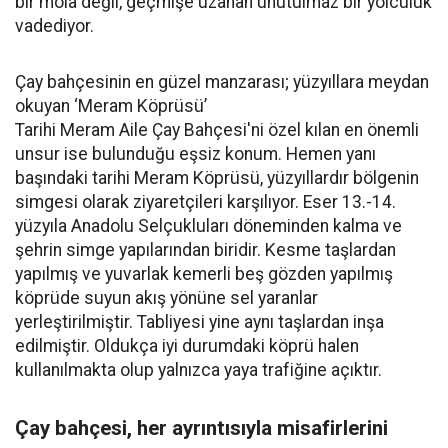
bir mola değil, geçmişe uzanan unutulmaz bir yolculuk
vadediyor.
Çay bahçesinin en güzel manzarası; yüzyıllara meydan
okuyan ‘Meram Köprüsü’
Tarihi Meram Aile Çay Bahçesi'ni özel kılan en önemli
unsur ise bulunduğu eşsiz konum. Hemen yanı
başındaki tarihi Meram Köprüsü, yüzyıllardır bölgenin
simgesi olarak ziyaretçileri karşılıyor. Eser 13.-14.
yüzyıla Anadolu Selçukluları döneminden kalma ve
şehrin simge yapılarından biridir. Kesme taşlardan
yapılmış ve yuvarlak kemerli beş gözden yapılmış
köprüde suyun akış yönüne sel yaranlar
yerleştirilmiştir. Tabliyesi yine aynı taşlardan inşa
edilmiştir. Oldukça iyi durumdaki köprü halen
kullanılmakta olup yalnızca yaya trafiğine açıktır.
Çay bahçesi, her ayrıntısıyla misafirlerini