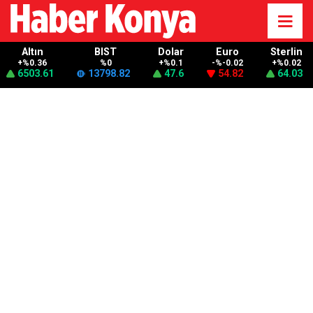
Altın
BIST
Dolar
Euro
Sterlin
+%0.36
%0
+%0.1
-%-0.02
+%0.02
6503.61
13798.82
47.6
54.82
64.03