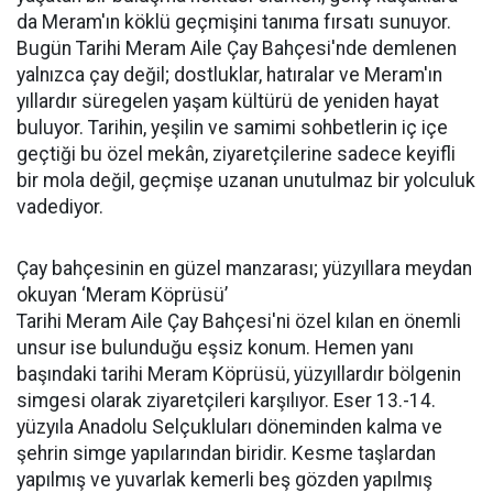
da Meram'ın köklü geçmişini tanıma fırsatı sunuyor.
Bugün Tarihi Meram Aile Çay Bahçesi'nde demlenen
yalnızca çay değil; dostluklar, hatıralar ve Meram'ın
yıllardır süregelen yaşam kültürü de yeniden hayat
buluyor. Tarihin, yeşilin ve samimi sohbetlerin iç içe
geçtiği bu özel mekân, ziyaretçilerine sadece keyifli
bir mola değil, geçmişe uzanan unutulmaz bir yolculuk
vadediyor.
Çay bahçesinin en güzel manzarası; yüzyıllara meydan
okuyan ‘Meram Köprüsü’
Tarihi Meram Aile Çay Bahçesi'ni özel kılan en önemli
unsur ise bulunduğu eşsiz konum. Hemen yanı
başındaki tarihi Meram Köprüsü, yüzyıllardır bölgenin
simgesi olarak ziyaretçileri karşılıyor. Eser 13.-14.
yüzyıla Anadolu Selçukluları döneminden kalma ve
şehrin simge yapılarından biridir. Kesme taşlardan
yapılmış ve yuvarlak kemerli beş gözden yapılmış