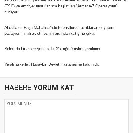
kamu düzeninin yeniden tesis edilmesine yönelik Türk Silahlı Kuvvetleri
(TSK) ve emniyet unsurlarınca başlatılan "Atmaca-7 Operasyonu"
sürüyor.
Abdülkadir Paşa Mahallesi'nde teröristlerce tuzaklanan el yapımı
patlayıcının infilak etmesinin ardından çatışma çıktı.
Saldırıda bir asker şehit oldu, 2'si ağır 9 asker yaralandı.
Yaralı askerler, Nusaybin Devlet Hastanesine kaldırıldı.
HABERE
YORUM KAT