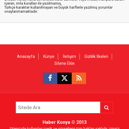
içeren, imla kuralları ile yazılmamış,
Türkçe karakter kullanılmayan ve büyük harflerle yazılmış yorumlar
onaylanmamaktadır.
Anasayfa
Künye
İletişim
Gizlilik İlkeleri
Sitene Ekle
Haber Konya
© 2013
Sitemizde kullanılan içerik ve görsellerin tüm hakları saklıdır, izinsiz