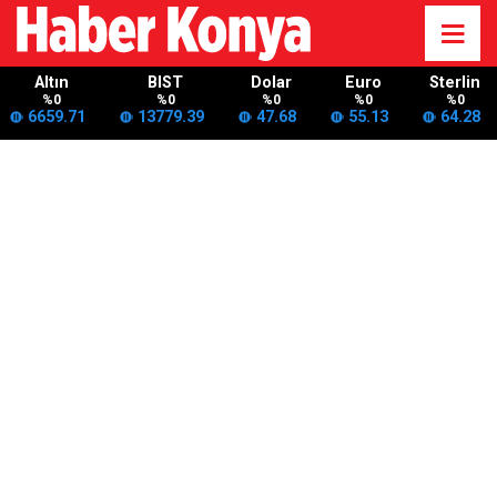
Altın
BIST
Dolar
Euro
Sterlin
%0
%0
%0
%0
%0
6659.71
13779.39
47.68
55.13
64.28