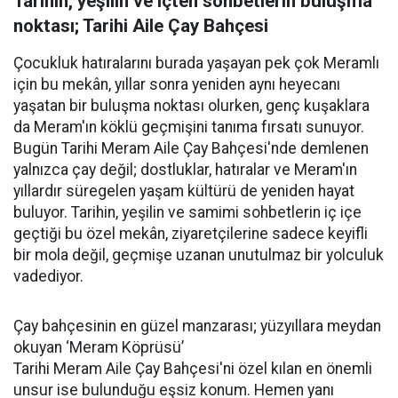
Tarihin, yeşilin ve içten sohbetlerin buluşma
noktası; Tarihi Aile Çay Bahçesi
Çocukluk hatıralarını burada yaşayan pek çok Meramlı
için bu mekân, yıllar sonra yeniden aynı heyecanı
yaşatan bir buluşma noktası olurken, genç kuşaklara
da Meram'ın köklü geçmişini tanıma fırsatı sunuyor.
Bugün Tarihi Meram Aile Çay Bahçesi'nde demlenen
yalnızca çay değil; dostluklar, hatıralar ve Meram'ın
yıllardır süregelen yaşam kültürü de yeniden hayat
buluyor. Tarihin, yeşilin ve samimi sohbetlerin iç içe
geçtiği bu özel mekân, ziyaretçilerine sadece keyifli
bir mola değil, geçmişe uzanan unutulmaz bir yolculuk
vadediyor.
Çay bahçesinin en güzel manzarası; yüzyıllara meydan
okuyan ‘Meram Köprüsü’
Tarihi Meram Aile Çay Bahçesi'ni özel kılan en önemli
unsur ise bulunduğu eşsiz konum. Hemen yanı