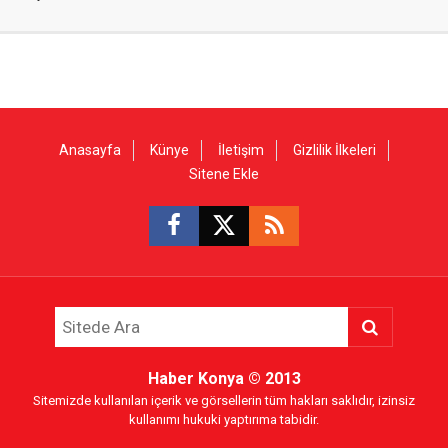
Anasayfa
Künye
İletişim
Gizlilik İlkeleri
Sitene Ekle
Haber Konya
© 2013
Sitemizde kullanılan içerik ve görsellerin tüm hakları saklıdır, izinsiz
kullanımı hukuki yaptırıma tabidir.