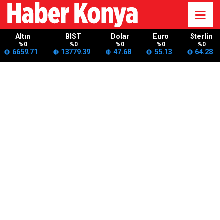
Altın
BIST
Dolar
Euro
Sterlin
%0
%0
%0
%0
%0
6659.71
13779.39
47.68
55.13
64.28