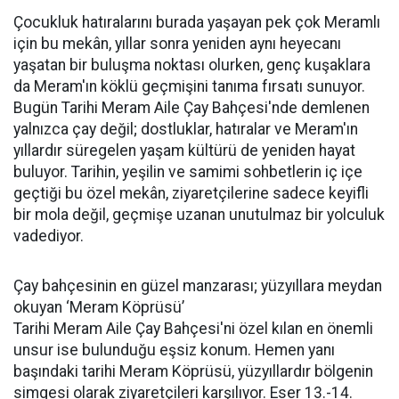
Çocukluk hatıralarını burada yaşayan pek çok Meramlı
için bu mekân, yıllar sonra yeniden aynı heyecanı
yaşatan bir buluşma noktası olurken, genç kuşaklara
da Meram'ın köklü geçmişini tanıma fırsatı sunuyor.
Bugün Tarihi Meram Aile Çay Bahçesi'nde demlenen
yalnızca çay değil; dostluklar, hatıralar ve Meram'ın
yıllardır süregelen yaşam kültürü de yeniden hayat
buluyor. Tarihin, yeşilin ve samimi sohbetlerin iç içe
geçtiği bu özel mekân, ziyaretçilerine sadece keyifli
bir mola değil, geçmişe uzanan unutulmaz bir yolculuk
vadediyor.
Çay bahçesinin en güzel manzarası; yüzyıllara meydan
okuyan ‘Meram Köprüsü’
Tarihi Meram Aile Çay Bahçesi'ni özel kılan en önemli
unsur ise bulunduğu eşsiz konum. Hemen yanı
başındaki tarihi Meram Köprüsü, yüzyıllardır bölgenin
simgesi olarak ziyaretçileri karşılıyor. Eser 13.-14.