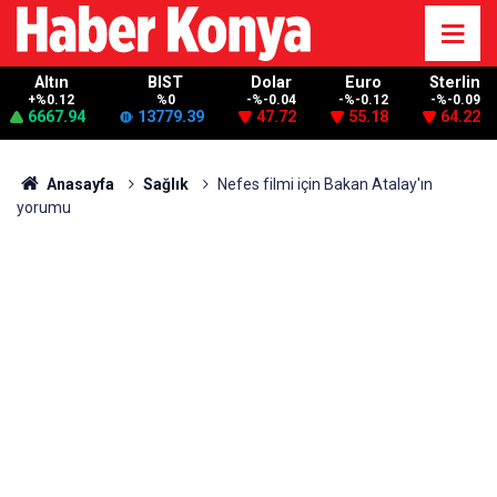
Altın
BIST
Dolar
Euro
Sterlin
+%0.12
%0
-%-0.04
-%-0.12
-%-0.09
6667.94
13779.39
47.72
55.18
64.22
Anasayfa
Sağlık
Nefes filmi için Bakan Atalay'ın
yorumu