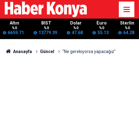
Altın
BIST
Dolar
Euro
Sterlin
%0
%0
%0
%0
%0
6659.71
13779.39
47.68
55.13
64.28
Anasayfa
Güncel
"Ne gerekiyorsa yapacağız"