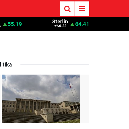
o
Sterlin
55.19
64.41
6
+%0.22
itika