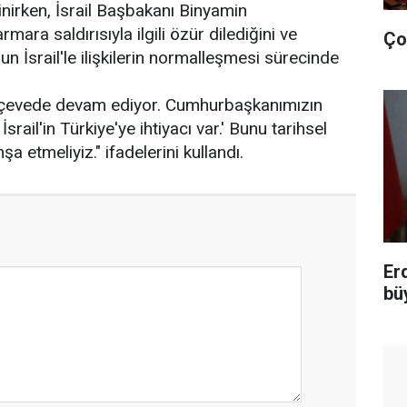
eğinirken, İsrail Başbakanı Binyamin
ra saldırısıyla ilgili özür dilediğini ve
Ço
nun İsrail'le ilişkilerin normalleşmesi sürecinde
erçevede devam ediyor. Cumhurbaşkanımızın
 İsrail'in Türkiye'ye ihtiyacı var.' Bunu tarihsel
şa etmeliyiz." ifadelerini kullandı.
Er
bü