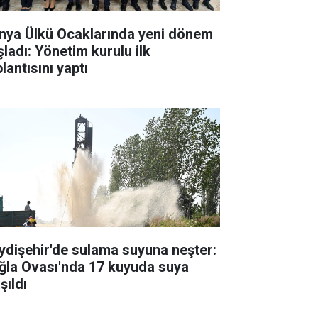
nya Ülkü Ocaklarında yeni dönem
şladı: Yönetim kurulu ilk
lantısını yaptı
ydişehir'de sulama suyuna neşter:
ğla Ovası'nda 17 kuyuda suya
şıldı