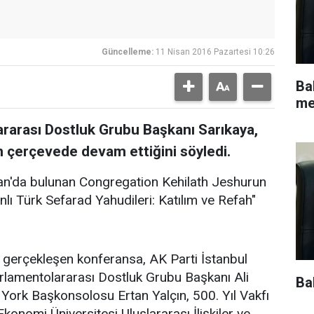
Güncelleme:
11 Nisan 2016 Pazartesi 10:26
Ba
me
arası Dostluk Grubu Başkanı Sarıkaya,
en çerçevede devam ettiğini söyledi.
n'da bulunan Congregation Kehilath Jeshurun
ı Türk Sefarad Yahudileri: Katılım ve Refah"
gerçekleşen konferansa, AK Parti İstanbul
rlamentolararası Dostluk Grubu Başkanı Ali
Ba
w York Başkonsolosu Ertan Yalçın, 500. Yıl Vakfı
onomi Üniversitesi Uluslararası İlişkiler ve