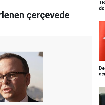
TB
do
irlenen çerçevede
De
aç