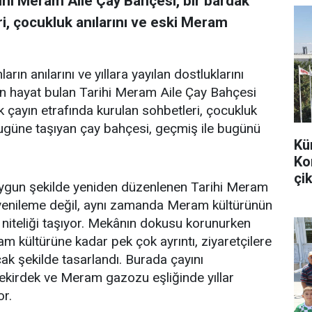
ihi Meram Aile Çay Bahçesi, bir bardak
i, çocukluk anılarını ve eski Meram
arın anılarını ve yıllara yayılan dostluklarını
en hayat bulan Tarihi Meram Aile Çay Bahçesi
k çayın etrafında kurulan sohbetleri, çocukluk
bugüne taşıyan çay bahçesi, geçmiş ile bugünü
Kü
Ko
çik
uygun şekilde yeniden düzenlenen Tarihi Meram
r yenileme değil, aynı zamanda Meram kültürünün
 niteliği taşıyor. Mekânın dokusu korunurken
m kültürüne kadar pek çok ayrıntı, ziyaretçilere
k şekilde tasarlandı. Burada çayını
 çekirdek ve Meram gazozu eşliğinde yıllar
or.