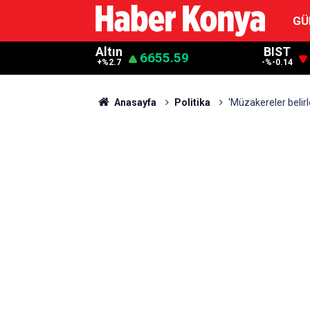
GÜ
Altın
BIST
6655.59
+%2.7
-%-0.14
Anasayfa
Politika
'Müzakereler belir