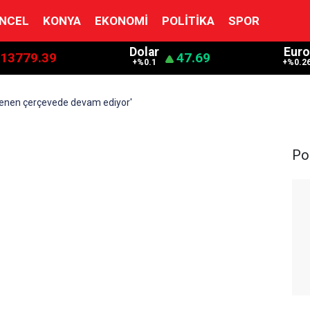
NCEL
KONYA
EKONOMI
POLITIKA
SPOR
Dolar
Eur
13779.39
47.69
+%0.1
+%0.2
lenen çerçevede devam ediyor'
Pol