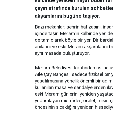
kalbinde yeniden hayat bulan Tar
çayın etrafında kurulan sohbetler
akşamlarını bugüne taşıyor.
Bazı mekanlar; şehrin hafızasını, insanl
içinde taşır. Meram'ın kalbinde yenid
de tam olarak böyle bir yer. Bir barda
anılarını ve eski Meram akşamlarını 
aynı masada buluşturuyor.
Meram Belediyesi tarafından aslına 
Aile Çay Bahçesi, sadece fiziksel bi
yaşatılmasına yönelik önemli bir adım
kullanılan masa ve sandalyelerden ikra
eski Meram günlerini yeniden yaşataca
yudumlayan misafirler; oralet, mısır,
öncesinin sıcaklığını yeniden hissediy