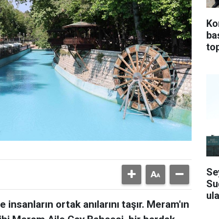
Ko
ba
top
Se
Su
ula
 insanların ortak anılarını taşır. Meram'ın