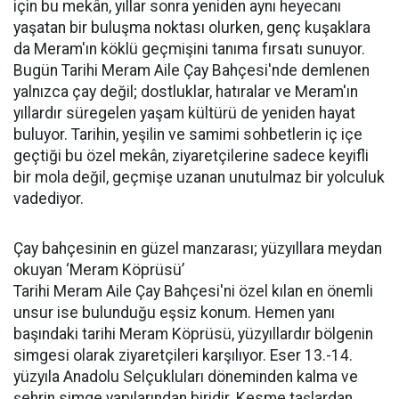
için bu mekân, yıllar sonra yeniden aynı heyecanı
yaşatan bir buluşma noktası olurken, genç kuşaklara
da Meram'ın köklü geçmişini tanıma fırsatı sunuyor.
Bugün Tarihi Meram Aile Çay Bahçesi'nde demlenen
yalnızca çay değil; dostluklar, hatıralar ve Meram'ın
yıllardır süregelen yaşam kültürü de yeniden hayat
buluyor. Tarihin, yeşilin ve samimi sohbetlerin iç içe
geçtiği bu özel mekân, ziyaretçilerine sadece keyifli
bir mola değil, geçmişe uzanan unutulmaz bir yolculuk
vadediyor.
Çay bahçesinin en güzel manzarası; yüzyıllara meydan
okuyan ‘Meram Köprüsü’
Tarihi Meram Aile Çay Bahçesi'ni özel kılan en önemli
unsur ise bulunduğu eşsiz konum. Hemen yanı
başındaki tarihi Meram Köprüsü, yüzyıllardır bölgenin
simgesi olarak ziyaretçileri karşılıyor. Eser 13.-14.
yüzyıla Anadolu Selçukluları döneminden kalma ve
şehrin simge yapılarından biridir. Kesme taşlardan