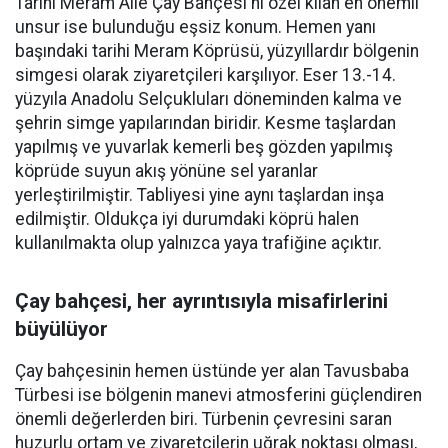
Tarihi Meram Aile Çay Bahçesi'ni özel kılan en önemli
unsur ise bulunduğu eşsiz konum. Hemen yanı
başındaki tarihi Meram Köprüsü, yüzyıllardır bölgenin
simgesi olarak ziyaretçileri karşılıyor. Eser 13.-14.
yüzyıla Anadolu Selçukluları döneminden kalma ve
şehrin simge yapılarından biridir. Kesme taşlardan
yapılmış ve yuvarlak kemerli beş gözden yapılmış
köprüde suyun akış yönüne sel yaranlar
yerleştirilmiştir. Tabliyesi yine aynı taşlardan inşa
edilmiştir. Oldukça iyi durumdaki köprü halen
kullanılmakta olup yalnızca yaya trafiğine açıktır.
Çay bahçesi, her ayrıntısıyla misafirlerini
büyülüyor
Çay bahçesinin hemen üstünde yer alan Tavusbaba
Türbesi ise bölgenin manevi atmosferini güçlendiren
önemli değerlerden biri. Türbenin çevresini saran
huzurlu ortam ve ziyaretçilerin uğrak noktası olması,