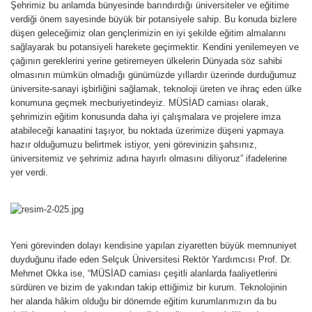
Şehrimiz bu anlamda bünyesinde barındırdığı üniversiteler ve eğitime
verdiği önem sayesinde büyük bir potansiyele sahip. Bu konuda bizlere
düşen geleceğimiz olan gençlerimizin en iyi şekilde eğitim almalarını
sağlayarak bu potansiyeli harekete geçirmektir. Kendini yenilemeyen ve
çağının gereklerini yerine getiremeyen ülkelerin Dünyada söz sahibi
olmasının mümkün olmadığı günümüzde yıllardır üzerinde durduğumuz
üniversite-sanayi işbirliğini sağlamak, teknoloji üreten ve ihraç eden ülke
konumuna geçmek mecburiyetindeyiz. MÜSİAD camiası olarak,
şehrimizin eğitim konusunda daha iyi çalışmalara ve projelere imza
atabileceği kanaatini taşıyor, bu noktada üzerimize düşeni yapmaya
hazır olduğumuzu belirtmek istiyor, yeni görevinizin şahsınız,
üniversitemiz ve şehrimiz adına hayırlı olmasını diliyoruz” ifadelerine
yer verdi.
Yeni görevinden dolayı kendisine yapılan ziyaretten büyük memnuniyet
duyduğunu ifade eden Selçuk Üniversitesi Rektör Yardımcısı Prof. Dr.
Mehmet Okka ise, “MÜSİAD camiası çeşitli alanlarda faaliyetlerini
sürdüren ve bizim de yakından takip ettiğimiz bir kurum. Teknolojinin
her alanda hâkim olduğu bir dönemde eğitim kurumlarımızın da bu