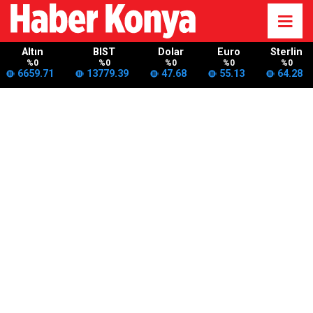
Altın
BIST
Dolar
Euro
Sterlin
%0
%0
%0
%0
%0
6659.71
13779.39
47.68
55.13
64.28